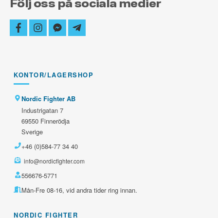
Följ oss på sociala medier
facebook
instagram
facebook-
telegram-
messenger
plane
KONTOR/LAGERSHOP
Nordic Fighter AB
Industrigatan 7
69550 Finnerödja
Sverige
+46 (0)584-77 34 40
info@nordicfighter.com
556676-5771
Mån-Fre 08-16, vid andra tider ring innan.
NORDIC FIGHTER