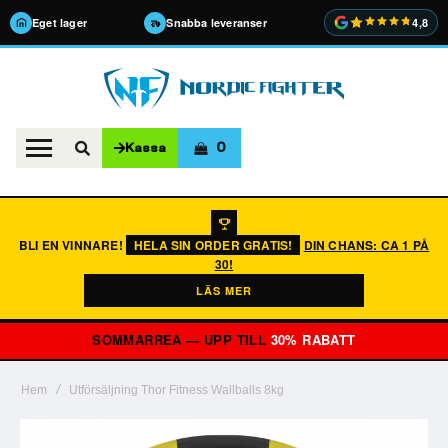
Eget lager
Snabba leveranser
4,8
0
Kassa
BLI EN VINNARE!
HELA SIN ORDER GRATIS!
DIN CHANS: CA 1 PÅ
30!
LÄS MER
SOMMARREA — UPP TILL
30% RABATT
Hem
Utförsäljning Thor Fitness Wallballs 8kg
Hoppa
till