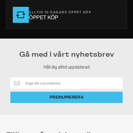
ALLTID 30 DAGARS ÖPPET KÖP
ÖPPET KÖP
Gå med i vårt nyhetsbrev
Håll dig alltid uppdaterad
Håll
dig
alltid
PRENUMERERA
uppdaterad