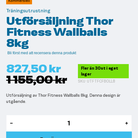
Kommersiell
bildgalleriet
Träningsutrustning
Utförsäljning Thor
Fitness Wallballs
8kg
Bli först med att recensera denna produkt
827,50 kr
Fler än 30st i eget
lager
1 155,00 kr
SKU
UTFTFCFBOLL8
Utförsäljning av Thor Fitness Wallballs 8kg. Denna design är
utgående.