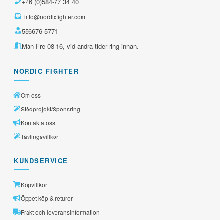
+46 (0)584-77 34 40
info@nordicfighter.com
556676-5771
Mån-Fre 08-16, vid andra tider ring innan.
NORDIC FIGHTER
Om oss
Stödprojekt/Sponsring
Kontakta oss
Tävlingsvillkor
KUNDSERVICE
Köpvillkor
Öppet köp & returer
Frakt och leveransinformation