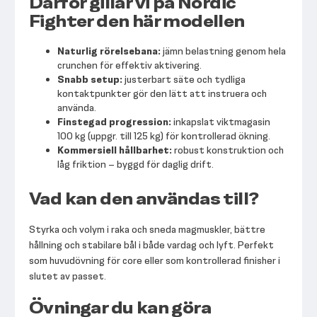
Därför gillar vi på Nordic
Fighter den här modellen
Naturlig rörelsebana:
jämn belastning genom hela
crunchen för effektiv aktivering.
Snabb setup:
justerbart säte och tydliga
kontaktpunkter gör den lätt att instruera och
använda.
Finstegad progression:
inkapslat viktmagasin
100 kg (uppgr. till 125 kg) för kontrollerad ökning.
Kommersiell hållbarhet:
robust konstruktion och
låg friktion – byggd för daglig drift.
Vad kan den användas till?
Styrka och volym i raka och sneda magmuskler, bättre
hållning och stabilare bål i både vardag och lyft. Perfekt
som huvudövning för core eller som kontrollerad finisher i
slutet av passet.
Övningar du kan göra