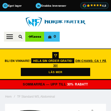
Eget lager
Snabba leveranser
4,8
0
Kassa
BLI EN VINNARE!
HELA SIN ORDER GRATIS!
DIN CHANS: CA 1 PÅ
30!
LÄS MER
SOMMARREA — UPP TILL
30% RABATT
Hem
TF Standard WS, Abdominal
Hoppa
till