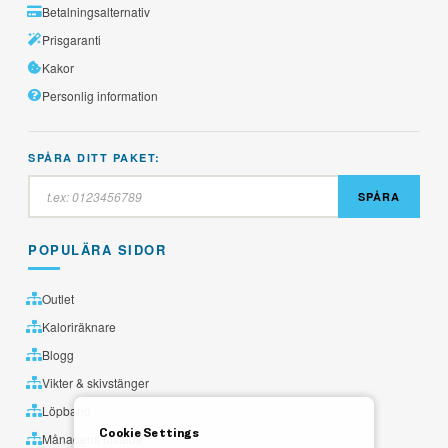
Betalningsalternativ
Prisgaranti
Kakor
Personlig information
SPÅRA DITT PAKET:
SPÅRA
POPULÄRA SIDOR
Outlet
Kaloriräknare
Blogg
Vikter & skivstänger
Löpband
Cookie Settings
Månadens utvalda