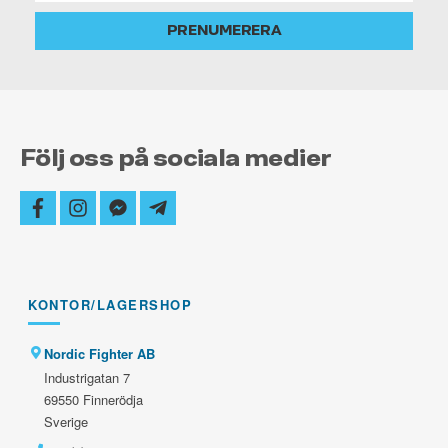
alltid
PRENUMERERA
uppdaterad
Följ oss på sociala medier
facebook
instagram
facebook-
telegram-
messenger
plane
KONTOR/LAGERSHOP
Nordic Fighter AB
Industrigatan 7
69550 Finnerödja
Sverige