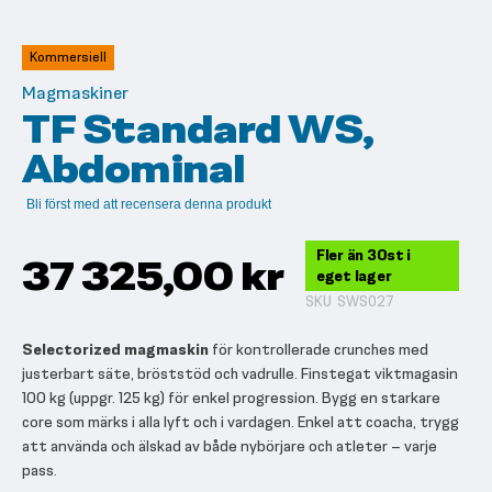
till
början
av
Kommersiell
bildgalleriet
Magmaskiner
TF Standard WS,
Abdominal
Bli först med att recensera denna produkt
Fler än 30st i
37 325,00 kr
eget lager
SKU
SWS027
Selectorized magmaskin
för kontrollerade crunches med
justerbart säte, bröststöd och vadrulle. Finstegat viktmagasin
100 kg (uppgr. 125 kg) för enkel progression. Bygg en starkare
core som märks i alla lyft och i vardagen. Enkel att coacha, trygg
att använda och älskad av både nybörjare och atleter – varje
pass.