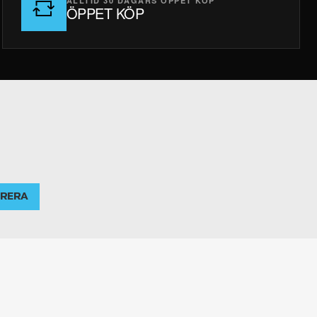
ALLTID 30 DAGARS ÖPPET KÖP
ÖPPET KÖP
RERA