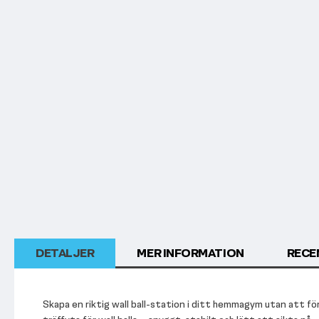
början
av
bildgalleriet
DETALJER
MER INFORMATION
RECE
Skapa en riktig wall ball-station i ditt hemmagym utan att fö