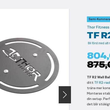
Semi-Kommersi
Thor Fitness
TF R2
Bli först med at
804,
875,
TF R2 Wall Ba
ditt
TF R2-rac
träna mer kons
Monteras stabi
din setup. Per
det blir stökig