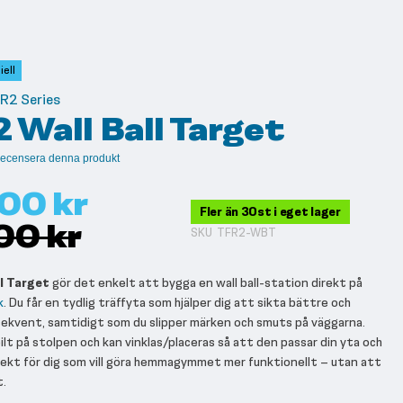
ell
 R2 Series
 Wall Ball Target
t recensera denna produkt
00 kr
Fler än 30st i eget lager
00 kr
SKU
TFR2-WBT
ll Target
gör det enkelt att bygga en wall ball-station direkt på
k
. Du får en tydlig träffyta som hjälper dig att sikta bättre och
ekvent, samtidigt som du slipper märken och smuts på väggarna.
lt på stolpen och kan vinklas/placeras så att den passar din yta och
fekt för dig som vill göra hemmagymmet mer funktionellt – utan att
t.