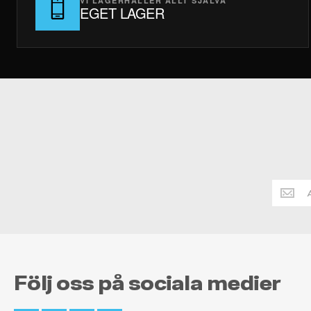
VI LAGERHÅLLER ALLT SJÄLVA
EGET LAGER
Håll
dig
alltid
uppdate
Följ oss på sociala medier