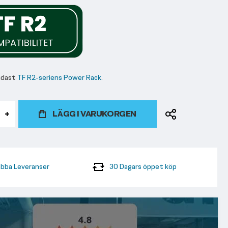
ndast
TF R2-seriens Power Rack
.
LÄGG I VARUKORGEN
bba Leveranser
30 Dagars öppet köp