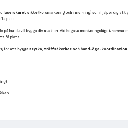
ed
laserskuret sikte
(korsmarkering och inner-ring) som hjälper dig att
ffa pass.
 på hur du vill bygga din station. Vid högsta monteringsläget hamnar
tt få plats.
yg för att bygga
styrka, träffsäkerhet och hand-öga-koordination
.
ing)
ärken