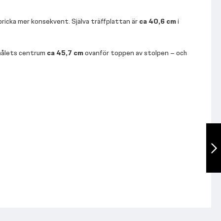
 pricka mer konsekvent. Själva träffplattan är
ca 40,6 cm
i
 målets centrum
ca 45,7 cm
ovanför toppen av stolpen – och
TF R2 Mounted
Wrist Roller
Nästa