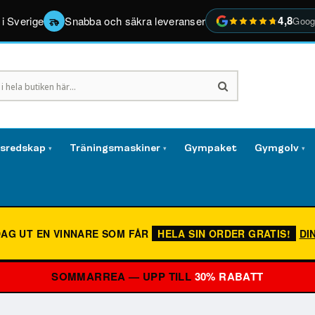
4,8
 i Sverige
Snabba och säkra leveranser
Goog
gsredskap
Träningsmaskiner
Gympaket
Gymgolv
▾
▾
▾
DAG UT EN VINNARE SOM FÅR
HELA SIN ORDER GRATIS!
DI
SOMMARREA — UPP TILL
30% RABATT