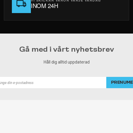
VI SKICKAR VAROR VARJE VARDAG
INOM 24H
Gå med i vårt nyhetsbrev
Håll dig alltid uppdaterad
PRENUME
rad