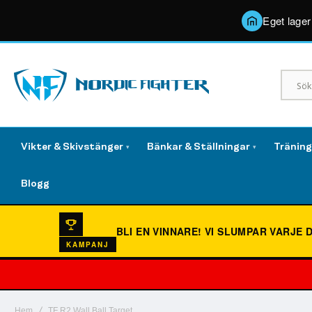
Eget lager
Vikter & Skivstänger
Bänkar & Ställningar
Tränin
▾
▾
Blogg
BLI EN VINNARE!
VI SLUMPAR VARJE 
KAMPANJ
Hem
TF R2 Wall Ball Target