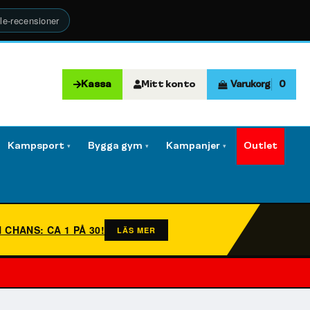
le-recensioner
Kassa
Mitt konto
Varukorg
0
Kampsport
Bygga gym
Kampanjer
Outlet
▾
▾
▾
N CHANS: CA 1 PÅ 30!
LÄS MER