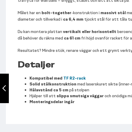
träffyta för wall balls – snyggt, stabilt och lätt att sikta på.
Målet har en
bolt-together
-konstruktion i
massivt stål
m
diameter och tillverkad i
ca 6,4 mm
tjockt stål för att tåla tu
Du kan montera plattan
vertikalt eller horisontellt
beroende
då behöver du räkna med
ca 61 cm
fri höjd ovanför racket för a
Resultatet? Mindre stök, renare väggar och ett grymt verkt
Detaljer
TF R2 Vertical
Kompatibel med
TF R2-rack
Barbell Holder
Solid stålkonstruktion
med laserskuret sikte (inner-r
Hålavstånd ca 5 cm
på stolpen
Hjälper till att
slippa smutsiga väggar
och onödiga m
Föregående
Monteringsdelar ingår