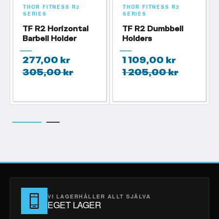
THOR FITNESS R2
THOR FITNESS R2
SERIES
SERIES
TF R2 Horizontal
TF R2 Dumbbell
Barbell Holder
Holders
277,00 kr
1 109,00 kr
305,00 kr
1 205,00 kr
VI LAGERHÅLLER ALLT SJÄLVA
EGET LAGER