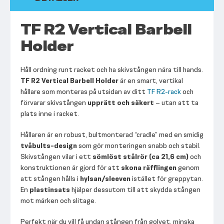
TF R2 Vertical Barbell
Holder
Håll ordning runt racket och ha skivstången nära till hands.
TF R2 Vertical Barbell Holder
är en smart, vertikal
hållare som monteras på utsidan av ditt
TF R2-rack
och
förvarar skivstången
upprätt och säkert
– utan att ta
plats inne i racket.
Hållaren är en robust, bultmonterad “cradle” med en smidig
tvåbults-design
som gör monteringen snabb och stabil.
Skivstången vilar i ett
sömlöst stålrör (ca 21,6 cm)
och
konstruktionen är gjord för att
skona räfflingen
genom
att stången hålls i
hylsan/sleeven
istället för greppytan.
En
plastinsats
hjälper dessutom till att skydda stången
mot märken och slitage.
Perfekt när du vill få undan stången från golvet, minska