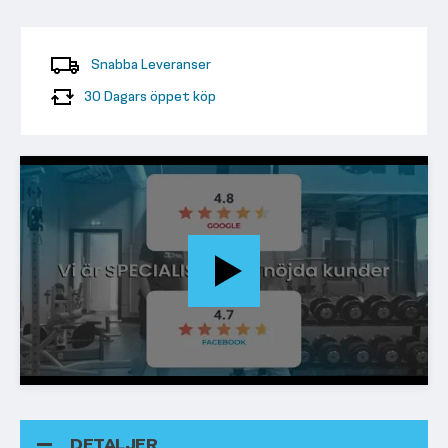
Snabba Leveranser
30 Dagars öppet köp
DETALJER