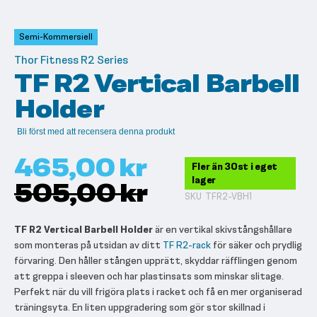
till
början
av
Semi-Kommersiell
bildgalleriet
Thor Fitness R2 Series
TF R2 Vertical Barbell
Holder
Bli först med att recensera denna produkt
465,00 kr
Fler än 30st i eget
lager
505,00 kr
SKU
TFR2-VBH1
TF R2 Vertical Barbell Holder
är en vertikal skivstångshållare
som monteras på utsidan av ditt
TF R2-rack
för säker och prydlig
förvaring. Den håller stången upprätt, skyddar räfflingen genom
att greppa i sleeven och har plastinsats som minskar slitage.
Perfekt när du vill frigöra plats i racket och få en mer organiserad
träningsyta. En liten uppgradering som gör stor skillnad i