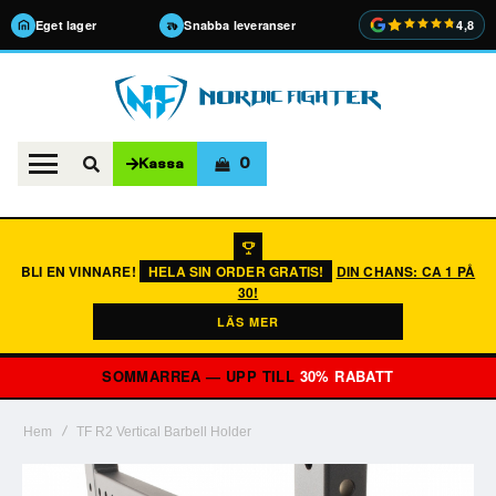
Eget lager
Snabba leveranser
4,8
0
Kassa
BLI EN VINNARE!
HELA SIN ORDER GRATIS!
DIN CHANS: CA 1 PÅ
30!
LÄS MER
SOMMARREA — UPP TILL
30% RABATT
Hem
TF R2 Vertical Barbell Holder
Hoppa
till