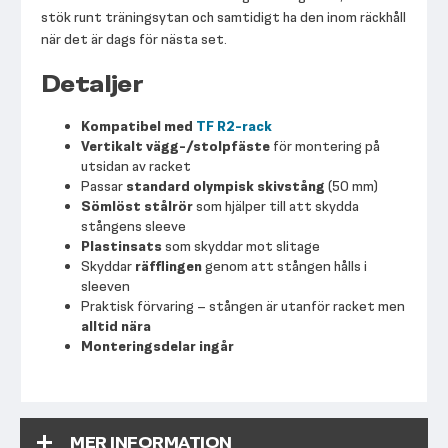
stök runt träningsytan och samtidigt ha den inom räckhåll
när det är dags för nästa set.
Detaljer
Kompatibel med
TF R2-rack
Vertikalt vägg-/stolpfäste
för montering på
utsidan av racket
Passar
standard olympisk skivstång
(50 mm)
Sömlöst stålrör
som hjälper till att skydda
stångens sleeve
Plastinsats
som skyddar mot slitage
Skyddar
räfflingen
genom att stången hålls i
sleeven
Praktisk förvaring – stången är utanför racket men
alltid nära
Monteringsdelar ingår
MER INFORMATION