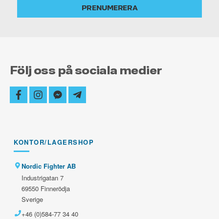
PRENUMERERA
uppdaterad
Följ oss på sociala medier
facebook
instagram
facebook-
telegram-
messenger
plane
KONTOR/LAGERSHOP
Nordic Fighter AB
Industrigatan 7
69550 Finnerödja
Sverige
+46 (0)584-77 34 40