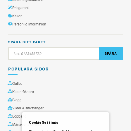
Prisgaranti
Kakor
Personlig information
SPÅRA DITT PAKET:
SPÅRA
POPULÄRA SIDOR
Outlet
Kaloriräknare
Blogg
Vikter & skivstänger
Löpband
Cookie Settings
Månadens utvalda