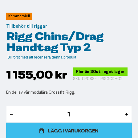
till
början
av
Kommersiell
bildgalleriet
Tillbehör till riggar
Rigg Chins/Drag
Handtag Typ 2
Bli först med att recensera denna produkt
1 155,00 kr
Fler än 30st i eget lager
SKU
CROSSFITRIGGCDHG2
En del av vår modulära Crossfit Rigg.
LÄGG I VARUKORGEN