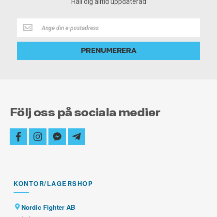
Håll dig alltid uppdaterad
Håll
dig
alltid
PRENUMERERA
uppdaterad
Följ oss på sociala medier
facebook
instagram
facebook-
telegram-
messenger
plane
KONTOR/LAGERSHOP
Nordic Fighter AB