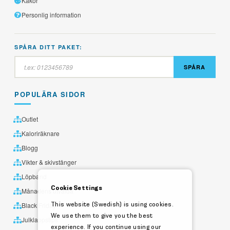
Kakor
Personlig information
SPÅRA DITT PAKET:
SPÅRA
POPULÄRA SIDOR
Outlet
Kaloriräknare
Blogg
Vikter & skivstänger
Löpband
Cookie Settings
Månadens utvalda
This website (Swedish) is using cookies.
Black Friday
We use them to give you the best
Julklappstips
experience. If you continue using our