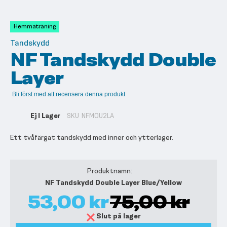
till
början
av
Hemmaträning
bildgalleriet
Tandskydd
NF Tandskydd Double
Layer
Bli först med att recensera denna produkt
Ej I Lager
SKU
NFMOU2LA
Ett tvåfärgat tandskydd med inner och ytterlager.
Grupperade
produktartiklar
NF Tandskydd Double Layer Blue/Yellow
53,00 kr
75,00 kr
Slut på lager