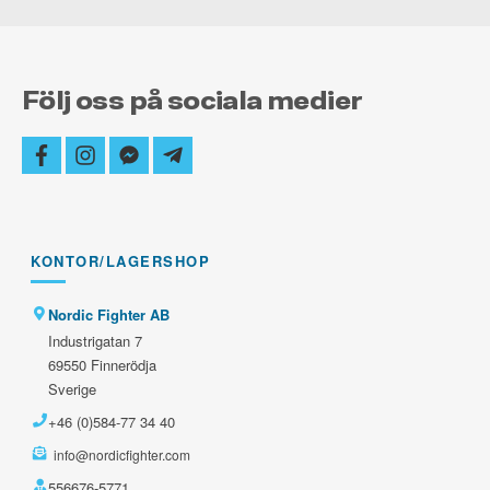
Följ oss på sociala medier
facebook
instagram
facebook-
telegram-
messenger
plane
KONTOR/LAGERSHOP
Nordic Fighter AB
Industrigatan 7
69550 Finnerödja
Sverige
+46 (0)584-77 34 40
info@nordicfighter.com
556676-5771