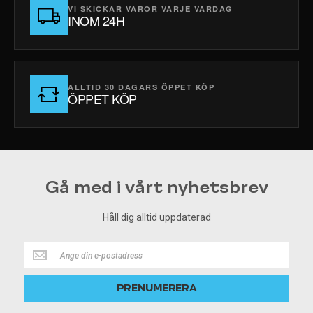
VI SKICKAR VAROR VARJE VARDAG
INOM 24H
ALLTID 30 DAGARS ÖPPET KÖP
ÖPPET KÖP
Gå med i vårt nyhetsbrev
Håll dig alltid uppdaterad
Håll
dig
alltid
PRENUMERERA
uppdaterad