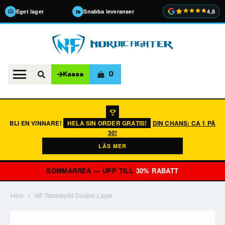
Eget lager
Snabba leveranser
4,8
0
Kassa
BLI EN VINNARE!
HELA SIN ORDER GRATIS!
DIN CHANS: CA 1 PÅ
30!
LÄS MER
SOMMARREA — UPP TILL
30% RABATT
Hem
NF Tandskydd Double Layer
Hoppa
till