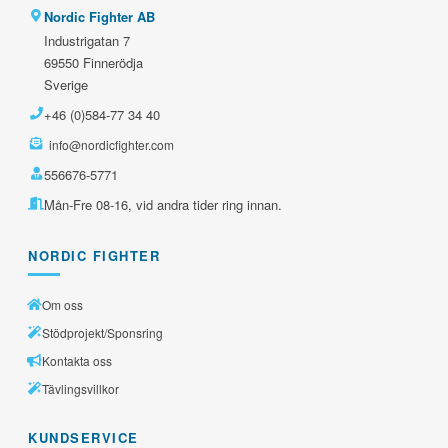
Nordic Fighter AB
Industrigatan 7
69550 Finnerödja
Sverige
+46 (0)584-77 34 40
info@nordicfighter.com
556676-5771
Mån-Fre 08-16, vid andra tider ring innan.
NORDIC FIGHTER
Om oss
Stödprojekt/Sponsring
Kontakta oss
Tävlingsvillkor
KUNDSERVICE