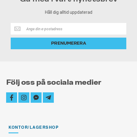
Håll dig alltid uppdaterad
Håll
dig
alltid
PRENUMERERA
uppdaterad
Följ oss på sociala medier
facebook
instagram
facebook-
telegram-
messenger
plane
KONTOR/LAGERSHOP