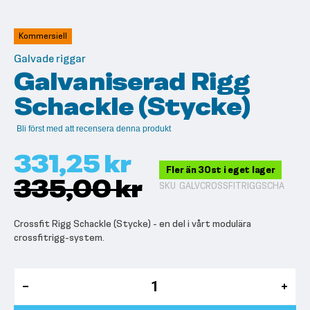
till
början
av
Kommersiell
bildgalleriet
Galvade riggar
Galvaniserad Rigg
Schackle (Stycke)
Bli först med att recensera denna produkt
331,25 kr
Fler än 30st i eget lager
335,00 kr
SKU
GALVCROSSFITRIGGSCHA
Crossfit Rigg Schackle (Stycke) - en del i vårt modulära
crossfitrigg-system.