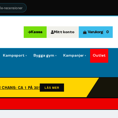
le-recensioner
Kassa
Mitt konto
Varukorg
0
Kampsport
Bygga gym
Kampanjer
Outlet
▾
▾
▾
N CHANS: CA 1 PÅ 30!
LÄS MER