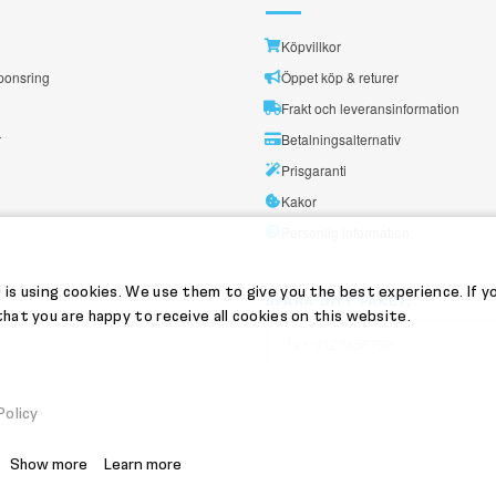
Köpvillkor
ponsring
Öppet köp & returer
Frakt och leveransinformation
r
Betalningsalternativ
Prisgaranti
Kakor
Personlig information
 is using cookies. We use them to give you the best experience. If y
SPÅRA DITT PAKET:
hat you are happy to receive all cookies on this website.
Policy
Show more
Learn more