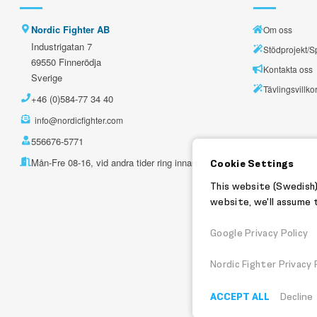
Nordic Fighter AB
Om oss
Industrigatan 7
Stödprojekt/S
69550 Finnerödja
Kontakta oss
Sverige
Tävlingsvillko
+46 (0)584-77 34 40
info@nordicfighter.com
556676-5771
Mån-Fre 08-16, vid andra tider ring innan.
Cookie Settings
This website (Swedish)
website, we'll assume t
Google Privacy Policy
Nordic Fighter Privacy 
ACCEPT ALL
Decline