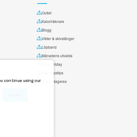
Outlet
Kaloriräknare
Blogg
Vikter & skivstänger
Löpband
Månadens utvalda
Black Friday
Julklappstips
ou continue using our
Mellandagsrea
SPÅRA