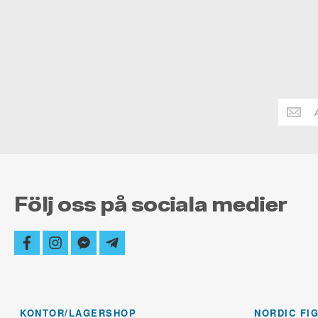
Håll
dig
alltid
uppdate
Följ oss på sociala medier
facebook
instagram
facebook-
telegram-
messenger
plane
KONTOR/LAGERSHOP
NORDIC FI