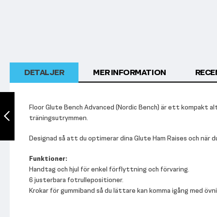
början
av
bildgalleriet
DETALJER
MER INFORMATION
RECE
TF Standard, Back
Extension
Floor Glute Bench Advanced (Nordic Bench) är ett kompakt alte
träningsutrymmen.
Föregående
Designad så att du optimerar dina Glute Ham Raises och när du 
Funktioner:
Handtag och hjul för enkel förflyttning och förvaring.
6 justerbara fotrullepositioner.
Krokar för gummiband så du lättare kan komma igång med övni