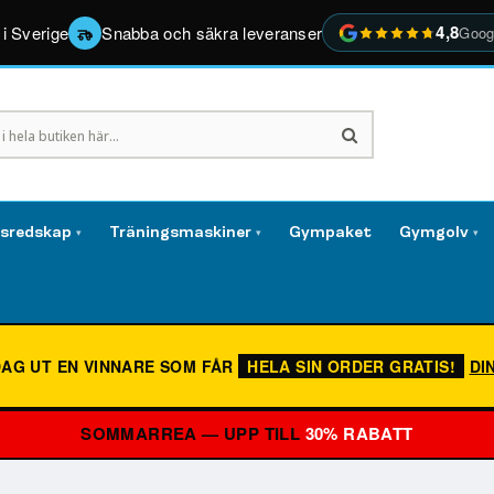
4,8
 i Sverige
Snabba och säkra leveranser
Goog
gsredskap
Träningsmaskiner
Gympaket
Gymgolv
▾
▾
▾
DAG UT EN VINNARE SOM FÅR
HELA SIN ORDER GRATIS!
DI
SOMMARREA — UPP TILL
30% RABATT