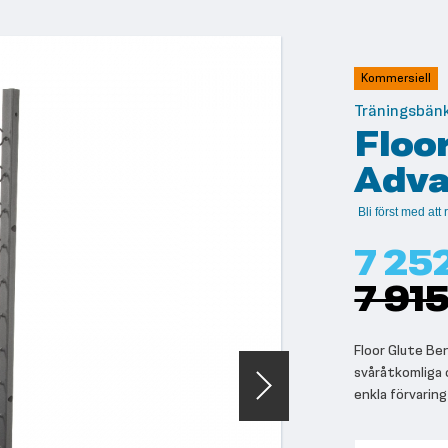
Kommersiell
Träningsbän
Floo
Adv
Bli först med at
7 25
7 915
Floor Glute Be
svåråtkomliga 
enkla förvarin