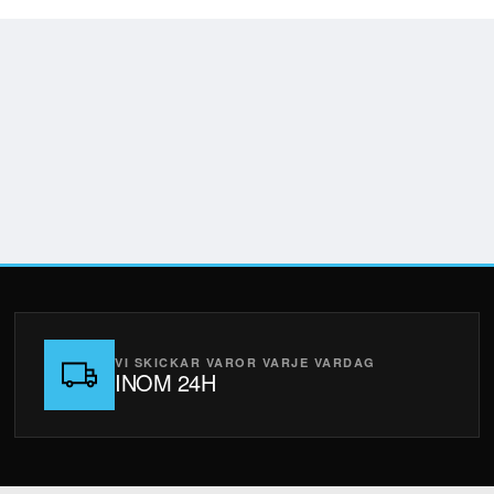
VI SKICKAR VAROR VARJE VARDAG
INOM 24H