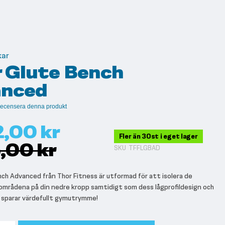
kar
r Glute Bench
anced
t recensera denna produkt
2,00 kr
Fler än 30st i eget lager
,00 kr
SKU
TFFLGBAD
nch Advanced från Thor Fitness är utformad för att isolera de
områdena på din nedre kropp samtidigt som dess lågprofildesign och
g sparar värdefullt gymutrymme!