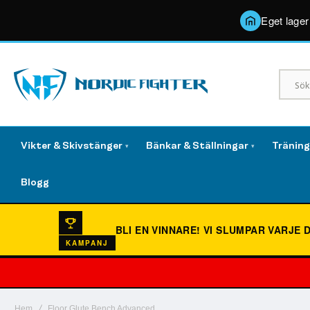
Eget lager
Vikter & Skivstänger
Bänkar & Ställningar
Tränin
▾
▾
Blogg
BLI EN VINNARE!
VI SLUMPAR VARJE 
KAMPANJ
Hem
Floor Glute Bench Advanced