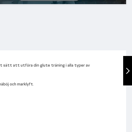
Floor Glute Bench
sätt att utföra din glute träning i alla typer av
Nästa
näböj och marklyft.