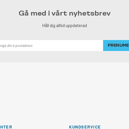
Gå med i vårt nyhetsbrev
Håll dig alltid uppdaterad
PRENUME
rad
GHTER
KUNDSERVICE