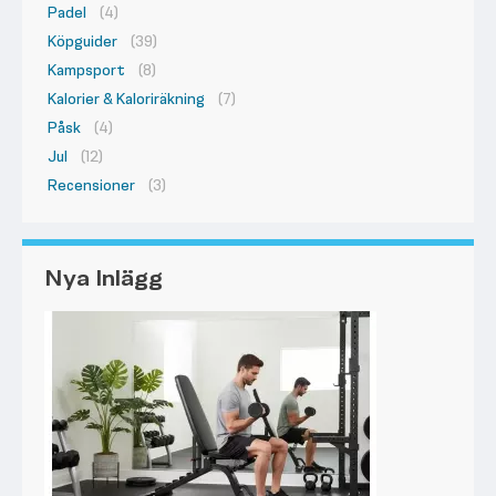
Padel
(4)
Köpguider
(39)
Kampsport
(8)
Kalorier & Kaloriräkning
(7)
Påsk
(4)
Jul
(12)
Recensioner
(3)
Nya Inlägg