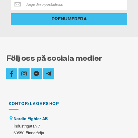
Håll
dig
alltid
PRENUMERERA
uppdaterad
Följ oss på sociala medier
facebook
instagram
facebook-
telegram-
messenger
plane
KONTOR/LAGERSHOP
Nordic Fighter AB
Industrigatan 7
69550 Finnerödja