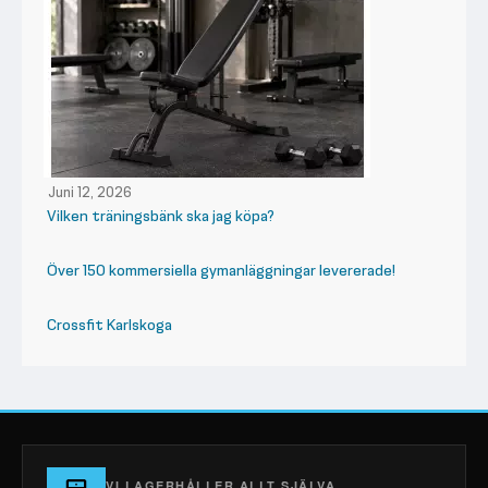
Juni 12, 2026
Vilken träningsbänk ska jag köpa?
Över 150 kommersiella gymanläggningar levererade!
Crossfit Karlskoga
VI LAGERHÅLLER ALLT SJÄLVA