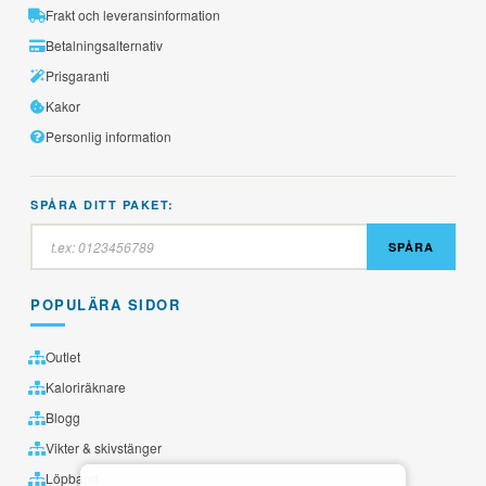
Frakt och leveransinformation
Betalningsalternativ
Prisgaranti
Kakor
Personlig information
SPÅRA DITT PAKET:
SPÅRA
POPULÄRA SIDOR
Outlet
Kaloriräknare
Blogg
Vikter & skivstänger
Löpband