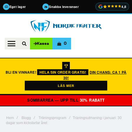
Eget lager
Snabba leveranser
4,8
0
Kassa
BLI EN VINNARE!
HELA SIN ORDER GRATIS!
DIN CHANS: CA 1 PÅ
30!
LÄS MER
SOMMARREA — UPP TILL
30% RABATT
Hem
Blogg
Träningsprogram
Träningsutmaning i januari: 30
dagar som kickstartar året