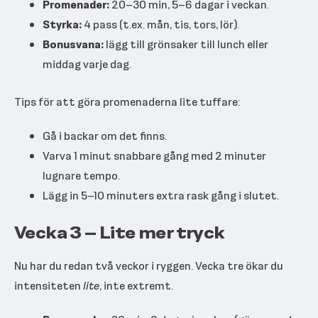
Promenader:
20–30 min, 5–6 dagar i veckan.
Styrka:
4 pass (t.ex. mån, tis, tors, lör).
Bonusvana:
lägg till grönsaker till lunch eller
middag varje dag.
Tips för att göra promenaderna lite tuffare:
Gå i backar om det finns.
Varva 1 minut snabbare gång med 2 minuter
lugnare tempo.
Lägg in 5–10 minuters extra rask gång i slutet.
Vecka 3 – Lite mer tryck
Nu har du redan två veckor i ryggen. Vecka tre ökar du
intensiteten
lite
, inte extremt.