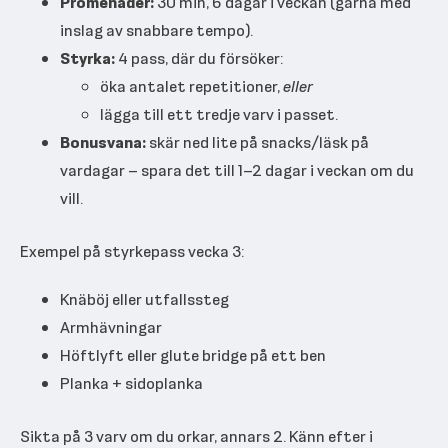
Promenader:
30 min, 6 dagar i veckan (gärna med
inslag av snabbare tempo).
Styrka:
4 pass, där du försöker:
öka antalet repetitioner,
eller
lägga till ett tredje varv i passet.
Bonusvana:
skär ned lite på snacks/läsk på
vardagar – spara det till 1–2 dagar i veckan om du
vill.
Exempel på styrkepass vecka 3:
Knäböj eller utfallssteg
Armhävningar
Höftlyft eller glute bridge på ett ben
Planka + sidoplanka
Sikta på 3 varv om du orkar, annars 2. Känn efter i