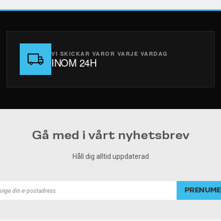
VI SKICKAR VAROR VARJE VARDAG
INOM 24H
Gå med i vårt nyhetsbrev
Håll dig alltid uppdaterad
PRENUME
rad