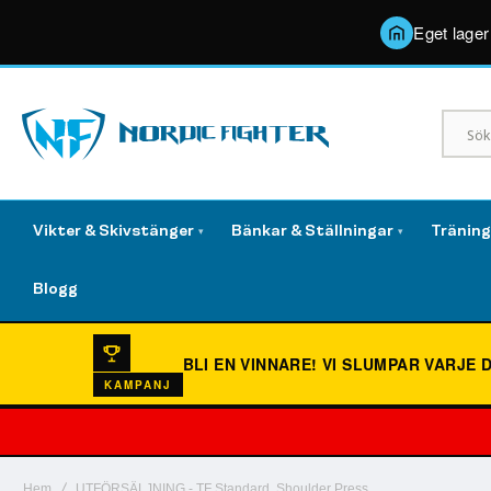
Eget lager
Vikter & Skivstänger
Bänkar & Ställningar
Tränin
▾
▾
Blogg
BLI EN VINNARE!
VI SLUMPAR VARJE 
KAMPANJ
Hem
UTFÖRSÄLJNING - TF Standard, Shoulder Press