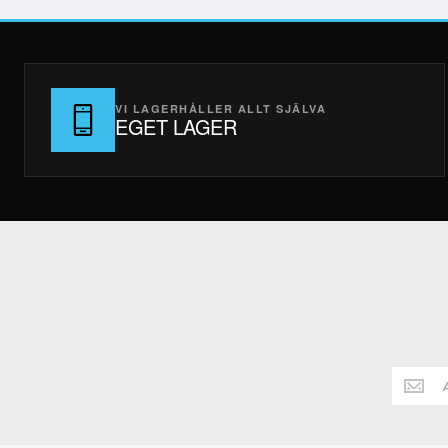
VI LAGERHÅLLER ALLT SJÄLVA
EGET LAGER
Håll
dig
alltid
uppdate