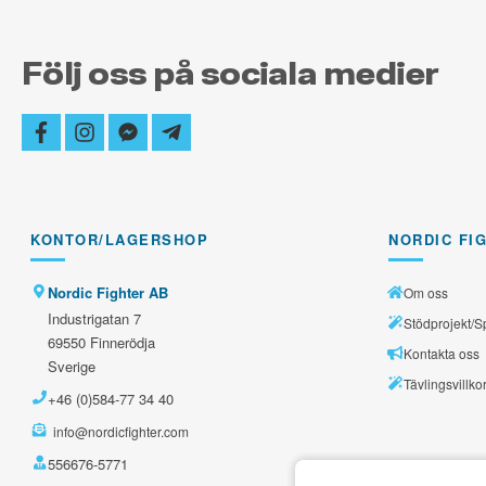
Följ oss på sociala medier
facebook
instagram
facebook-
telegram-
messenger
plane
KONTOR/LAGERSHOP
NORDIC FI
Nordic Fighter AB
Om oss
Industrigatan 7
Stödprojekt/S
69550 Finnerödja
Kontakta oss
Sverige
Tävlingsvillko
+46 (0)584-77 34 40
info@nordicfighter.com
556676-5771