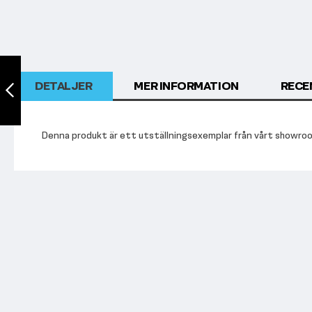
UTFÖRSÄLJNING -
TF Standard PL,
DETALJER
MER INFORMATION
RECE
Lat Pull Down
Föregående
Denna produkt är ett utställningsexemplar från vårt showroom.