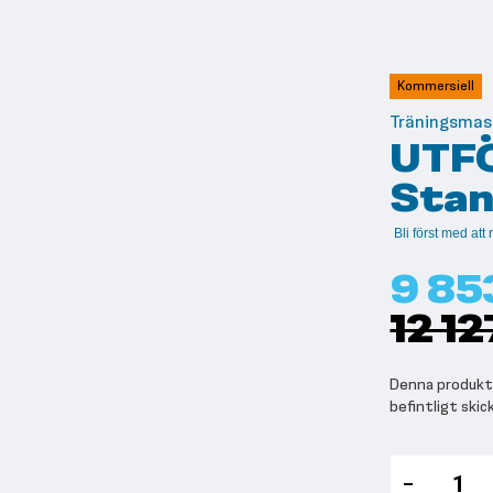
Kommersiell
Träningsmas
UTFÖ
Stan
Bli först med at
9 85
12 12
Denna produkt 
befintligt skic