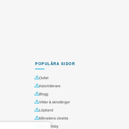
POPULÄRA SIDOR
Outlet
Kaloriräknare
Blogg
Vikter & skivstänger
Löpband
Månadens utvalda
Black Friday