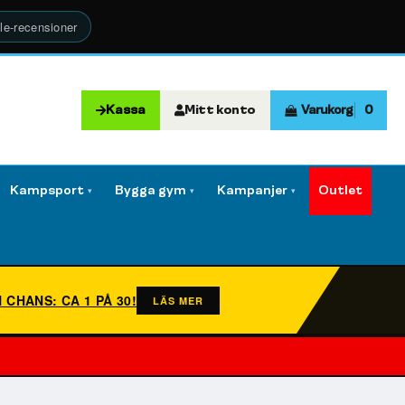
le-recensioner
Kassa
Mitt konto
Varukorg
0
Kampsport
Bygga gym
Kampanjer
Outlet
▾
▾
▾
N CHANS: CA 1 PÅ 30!
LÄS MER