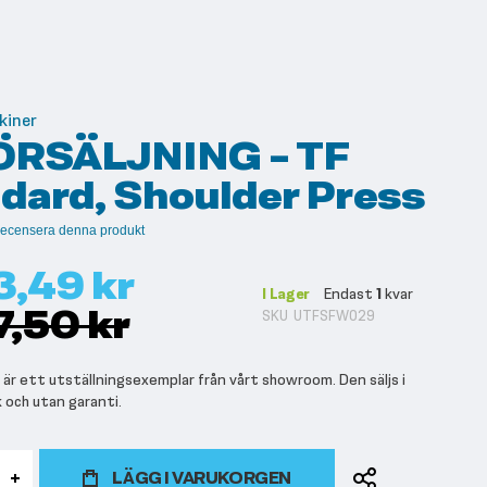
kiner
RSÄLJNING - TF
dard, Shoulder Press
t recensera denna produkt
3,49 kr
I Lager
Endast
1
kvar
7,50 kr
SKU
UTFSFW029
är ett utställningsexemplar från vårt showroom. Den säljs i
k och utan garanti.
LÄGG I VARUKORGEN