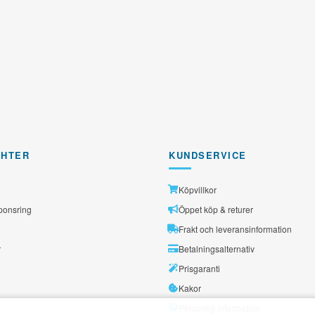
GHTER
KUNDSERVICE
Köpvillkor
ponsring
Öppet köp & returer
Frakt och leveransinformation
r
Betalningsalternativ
Prisgaranti
Kakor
Personlig information