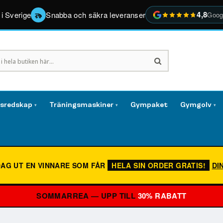
4,8
 i Sverige
Snabba och säkra leveranser
Goog
gsredskap
Träningsmaskiner
Gympaket
Gymgolv
▾
▾
▾
DAG UT EN VINNARE SOM FÅR
HELA SIN ORDER GRATIS!
DI
SOMMARREA — UPP TILL
30% RABATT