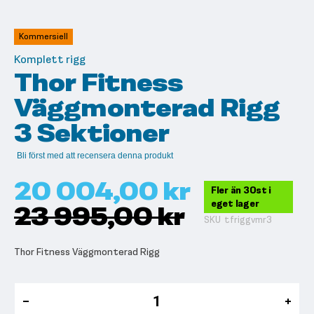
till
början
av
Kommersiell
bildgalleriet
Komplett rigg
Thor Fitness
Väggmonterad Rigg
3 Sektioner
Bli först med att recensera denna produkt
20 004,00 kr
Fler än 30st i
eget lager
23 995,00 kr
SKU
tfriggvmr3
Thor Fitness Väggmonterad Rigg