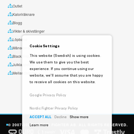
Outlet
Kaloriräknare
Blogg
Vikter & skivstänger
Löpband
Cookie Settings
Månadens utvalda
This website (Swedish) is using cookies.
Black Friday
We use them to give you the best
Julklappstips
experience. If you continue using our
Mellandagsrea
website, we'll assume that you are happy
to receive all cookies on this website.
Google Privacy Policy
Nordic Fighter Privacy Policy
ACCEPT ALL
Decline
Show more
© 2007-2026 NORDIC FIGHTER AB. ALL RIGHTS RESERVED.
Learn more