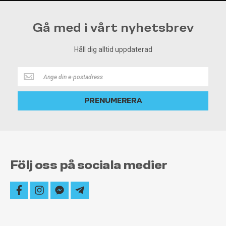
Gå med i vårt nyhetsbrev
Håll dig alltid uppdaterad
Håll
dig
alltid
PRENUMERERA
uppdaterad
Följ oss på sociala medier
facebook
instagram
facebook-
telegram-
messenger
plane