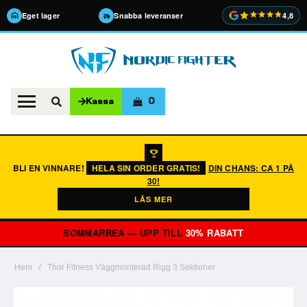
Eget lager
Snabba leveranser
4,8
0
Kassa
BLI EN VINNARE!
HELA SIN ORDER GRATIS!
DIN CHANS: CA 1 PÅ
30!
LÄS MER
SOMMARREA — UPP TILL
30% RABATT
Hem
Thor Fitness Väggmonterad Rigg 3 Sektioner
Hoppa
till