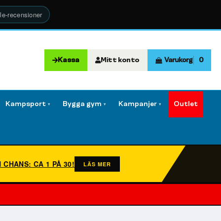
le-recensioner
Kassa
Mitt konto
Varukorg
0
Kampsport
Bygga gym
Kampanjer
Outlet
▾
▾
▾
N CHANS: CA 1 PÅ 30!
LÄS MER