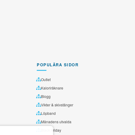
POPULÄRA SIDOR
Outlet
Kaloriräknare
Blogg
Vikter & skivstänger
Löpband
Månadens utvalda
Black Friday