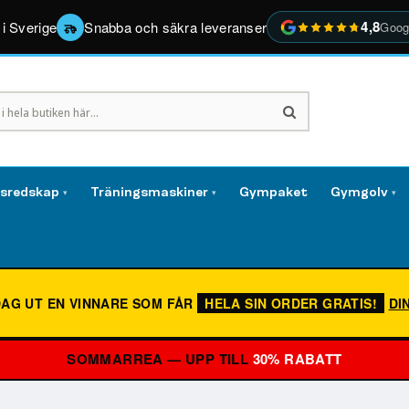
4,8
 i Sverige
Snabba och säkra leveranser
Goog
gsredskap
Träningsmaskiner
Gympaket
Gymgolv
▾
▾
▾
DAG UT EN VINNARE SOM FÅR
HELA SIN ORDER GRATIS!
DI
SOMMARREA — UPP TILL
30% RABATT