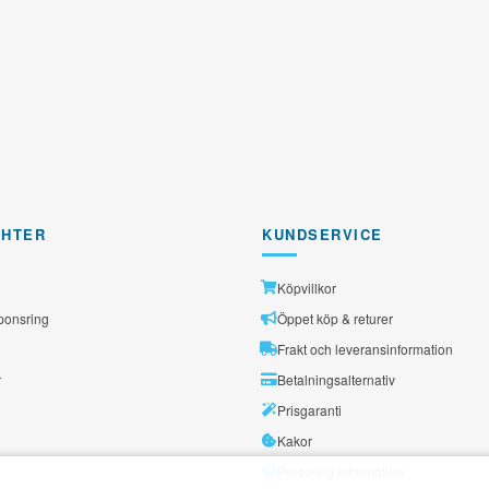
GHTER
KUNDSERVICE
Köpvillkor
ponsring
Öppet köp & returer
Frakt och leveransinformation
r
Betalningsalternativ
Prisgaranti
Kakor
Personlig information