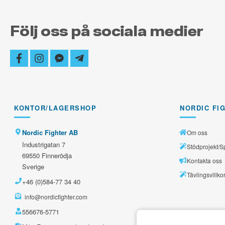
Följ oss på sociala medier
facebook
instagram
facebook-
telegram-
messenger
plane
KONTOR/LAGERSHOP
NORDIC FI
Nordic Fighter AB
Om oss
Industrigatan 7
Stödprojekt/S
69550 Finnerödja
Kontakta oss
Sverige
Tävlingsvillko
+46 (0)584-77 34 40
info@nordicfighter.com
556676-5771