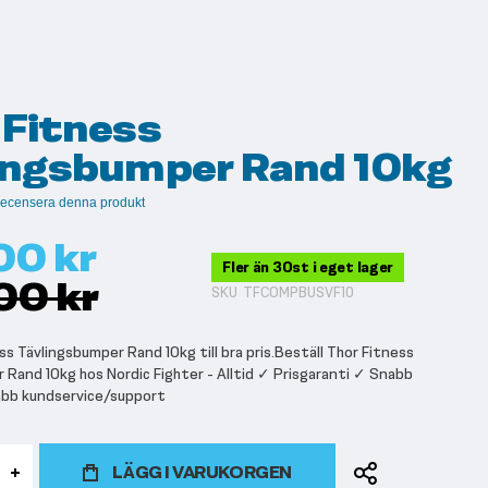
 Fitness
ingsbumper Rand 10kg
t recensera denna produkt
00 kr
Fler än 30st i eget lager
00 kr
SKU
TFCOMPBUSVF10
s Tävlingsbumper Rand 10kg till bra pris.Beställ Thor Fitness
 Rand 10kg hos Nordic Fighter - Alltid ✓ Prisgaranti ✓ Snabb
abb kundservice/support
LÄGG I VARUKORGEN