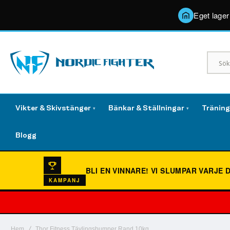
Eget lager
Vikter & Skivstänger
Bänkar & Ställningar
Tränin
▾
▾
Blogg
BLI EN VINNARE!
VI SLUMPAR VARJE 
KAMPANJ
Hem
Thor Fitness Tävlingsbumper Rand 10kg