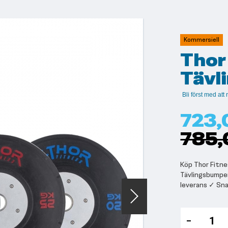
Kommersiell
Thor
Tävl
Bli först med at
723,
785,
Köp Thor Fitnes
Tävlingsbumper
leverans ✓ Sn