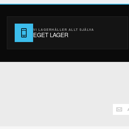
VI LAGERHÅLLER ALLT SJÄLVA
EGET LAGER
Håll
dig
alltid
uppdate