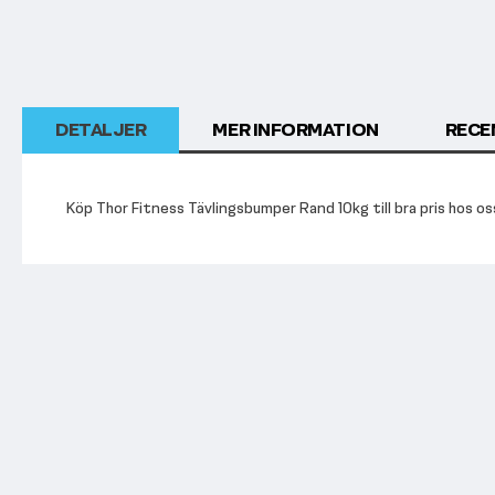
början
av
bildgalleriet
DETALJER
MER INFORMATION
RECE
Köp Thor Fitness Tävlingsbumper Rand 10kg till bra pris hos oss