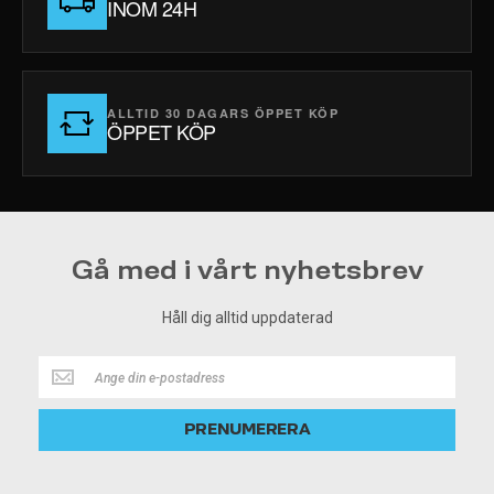
INOM 24H
ALLTID 30 DAGARS ÖPPET KÖP
ÖPPET KÖP
Gå med i vårt nyhetsbrev
Håll dig alltid uppdaterad
Håll
dig
alltid
PRENUMERERA
uppdaterad