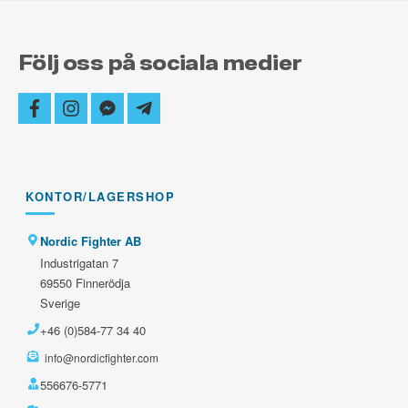
Följ oss på sociala medier
facebook
instagram
facebook-
telegram-
messenger
plane
KONTOR/LAGERSHOP
Nordic Fighter AB
Industrigatan 7
69550 Finnerödja
Sverige
+46 (0)584-77 34 40
info@nordicfighter.com
556676-5771