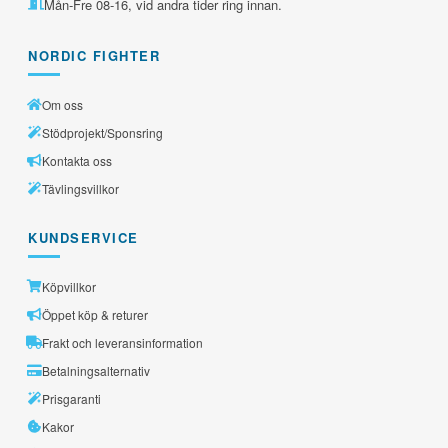
Mån-Fre 08-16, vid andra tider ring innan.
NORDIC FIGHTER
Om oss
Stödprojekt/Sponsring
Kontakta oss
Tävlingsvillkor
KUNDSERVICE
Köpvillkor
Öppet köp & returer
Frakt och leveransinformation
Betalningsalternativ
Prisgaranti
Kakor