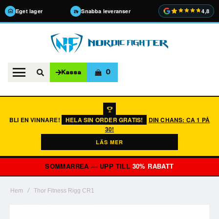
Eget lager
Snabba leveranser
4,8
0
Kassa
BLI EN VINNARE!
HELA SIN ORDER GRATIS!
DIN CHANS: CA 1 PÅ
30!
LÄS MER
SOMMARREA — UPP TILL
30% RABATT
Hem
Thor Fitness Rigg CR1
Hoppa
till