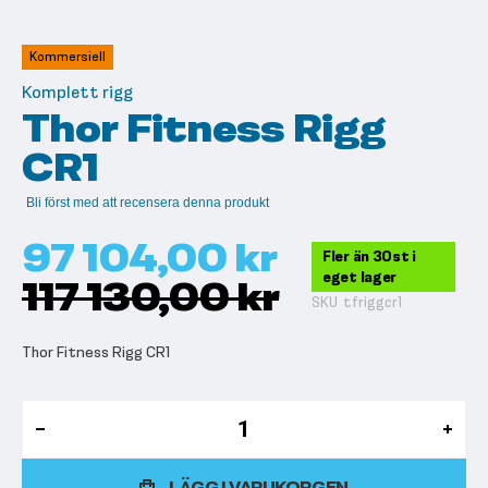
till
början
av
Kommersiell
bildgalleriet
Komplett rigg
Thor Fitness Rigg
CR1
Bli först med att recensera denna produkt
97 104,00 kr
Fler än 30st i
eget lager
117 130,00 kr
SKU
tfriggcr1
Thor Fitness Rigg CR1
LÄGG I VARUKORGEN