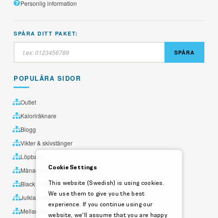
Personlig information
SPÅRA DITT PAKET:
SPÅRA
POPULÄRA SIDOR
Outlet
Kaloriräknare
Blogg
Vikter & skivstänger
Löpband
Cookie Settings
Månadens utvalda
This website (Swedish) is using cookies.
Black Friday
We use them to give you the best
Julklappstips
experience. If you continue using our
Mellandagsrea
website, we'll assume that you are happy