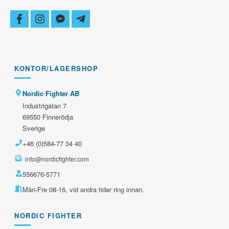
facebook
instagram
facebook-
telegram-
messenger
plane
KONTOR/LAGERSHOP
Nordic Fighter AB
Industrigatan 7
69550 Finnerödja
Sverige
+46 (0)584-77 34 40
info@nordicfighter.com
556676-5771
Mån-Fre 08-16, vid andra tider ring innan.
NORDIC FIGHTER