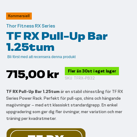
till
början
av
Kommersiell
bildgalleriet
Thor Fitness RX Series
TF RX Pull-Up Bar
1.25tum
Bli först med att recensera denna produkt
715,00 kr
Fler än 30st i eget lager
SKU
TFRX-PB32
TF RX Pull-Up Bar 1.25tum
är en stabil chinsstång för TF RX
Series Power Rack. Perfekt för pull-ups, chins och hängande
magövningar – med ett klassiskt standardgrepp. En enkel
uppgradering som ger dig fler övningar, mer variation och mer
träning per kvadratmeter.