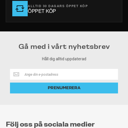
ALLTID 30 DAGARS ÖPPET KÖP
ÖPPET KÖP
Gå med i vårt nyhetsbrev
Håll dig alltid uppdaterad
Håll
dig
alltid
PRENUMERERA
uppdaterad
Följ oss på sociala medier