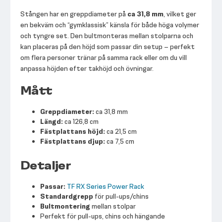
Stången har en greppdiameter på
ca 31,8 mm
, vilket ger
en bekväm och “gymklassisk” känsla för både höga volymer
och tyngre set. Den bultmonteras mellan stolparna och
kan placeras på den höjd som passar din setup – perfekt
om flera personer tränar på samma rack eller om du vill
anpassa höjden efter takhöjd och övningar.
Mått
Greppdiameter:
ca 31,8 mm
Längd:
ca 126,8 cm
Fästplattans höjd:
ca 21,5 cm
Fästplattans djup:
ca 7,5 cm
Detaljer
Passar:
TF RX Series Power Rack
Standardgrepp
för pull-ups/chins
Bultmontering
mellan stolpar
Perfekt för pull-ups, chins och hängande