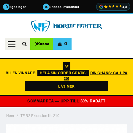
Eget lager
Snabba leveranser
4,8
0
Kassa
BLI EN VINNARE!
HELA SIN ORDER GRATIS!
DIN CHANS: CA 1 PÅ
30!
LÄS MER
SOMMARREA — UPP TILL
30% RABATT
Hem
TF R2 Extension Kit 210
Hoppa
till