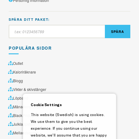
Personlig information
SPÅRA DITT PAKET:
SPÅRA
POPULÄRA SIDOR
Outlet
Kaloriräknare
Blogg
Vikter & skivstänger
Löpband
Cookie Settings
Månadens utvalda
This website (Swedish) is using cookies.
Black Friday
We use them to give you the best
Julklappstips
experience. If you continue using our
Mellandagsrea
website, we'll assume that you are happy