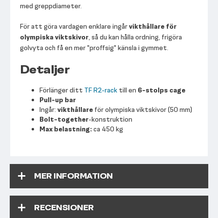
med greppdiameter.
För att göra vardagen enklare ingår
vikthållare för
olympiska viktskivor
, så du kan hålla ordning, frigöra
golvyta och få en mer "proffsig" känsla i gymmet.
Detaljer
Förlänger ditt
TF R2-rack
till en
6-stolps cage
Pull-up bar
Ingår:
vikthållare
för olympiska viktskivor (50 mm)
Bolt-together
-konstruktion
Max belastning:
ca 450 kg
MER INFORMATION
RECENSIONER