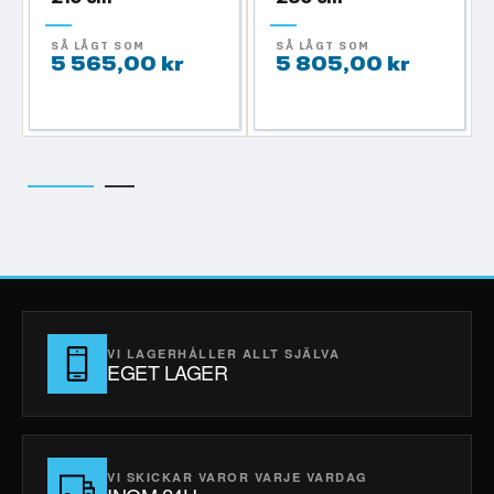
SÅ LÅGT SOM
SÅ LÅGT SOM
5 565,00 kr
5 805,00 kr
VI LAGERHÅLLER ALLT SJÄLVA
EGET LAGER
VI SKICKAR VAROR VARJE VARDAG