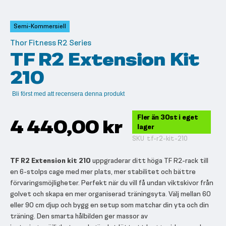
till
början
av
Semi-Kommersiell
bildgalleriet
Thor Fitness R2 Series
TF R2 Extension Kit
210
Bli först med att recensera denna produkt
Fler än 30st i eget
4 440,00 kr
lager
SKU
tf-r2-kit-210
TF R2 Extension kit 210
uppgraderar ditt höga TF R2-rack till
en 6-stolps cage med mer plats, mer stabilitet och bättre
förvaringsmöjligheter. Perfekt när du vill få undan viktskivor från
golvet och skapa en mer organiserad träningsyta. Välj mellan 60
eller 90 cm djup och bygg en setup som matchar din yta och din
träning. Den smarta hålbilden ger massor av