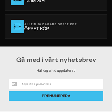
INOM 24H
ALLTID 30 DAGARS ÖPPET KÖP
ÖPPET KÖP
Gå med i vårt nyhetsbrev
Håll dig alltid uppdaterad
Håll
dig
alltid
PRENUMERERA
uppdaterad