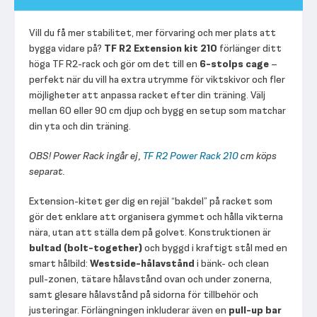
Vill du få mer stabilitet, mer förvaring och mer plats att
bygga vidare på?
TF R2 Extension kit 210
förlänger ditt
höga TF R2-rack och gör om det till en
6-stolps cage
–
perfekt när du vill ha extra utrymme för viktskivor och fler
möjligheter att anpassa racket efter din träning. Välj
mellan 60 eller 90 cm djup och bygg en setup som matchar
din yta och din träning.
OBS! Power Rack ingår ej,
TF R2 Power Rack 210
cm köps
separat.
Extension-kitet ger dig en rejäl “bakdel” på racket som
gör det enklare att organisera gymmet och hålla vikterna
nära, utan att ställa dem på golvet. Konstruktionen är
bultad (bolt-together)
och byggd i kraftigt stål med en
smart hålbild:
Westside-hålavstånd
i bänk- och clean
pull-zonen, tätare hålavstånd ovan och under zonerna,
samt glesare hålavstånd på sidorna för tillbehör och
justeringar. Förlängningen inkluderar även en
pull-up bar