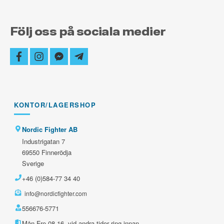
Följ oss på sociala medier
facebook
instagram
facebook-
telegram-
messenger
plane
KONTOR/LAGERSHOP
Nordic Fighter AB
Industrigatan 7
69550 Finnerödja
Sverige
+46 (0)584-77 34 40
info@nordicfighter.com
556676-5771
Mån-Fre 08-16, vid andra tider ring innan.