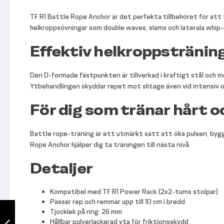
TF R1 Battle Rope Anchor är det perfekta tillbehöret för att 
helkroppsövningar som double waves, slams och laterala whip-ö
Effektiv helkroppstränin
Den D-formade fästpunkten är tillverkad i kraftigt stål och mo
Ytbehandlingen skyddar repet mot slitage även vid intensiv 
För dig som tränar hårt 
Battle rope-träning är ett utmärkt sätt att öka pulsen, bygga
Rope Anchor hjälper dig ta träningen till nästa nivå.
Detaljer
Kompatibel med TF R1 Power Rack (2x2-tums stolpar)
Passar rep och remmar upp till 10 cm i bredd
TF R1 Dumbbell
Tjocklek på ring: 26 mm
Holders
Hållbar pulverlackerad yta för friktionsskydd