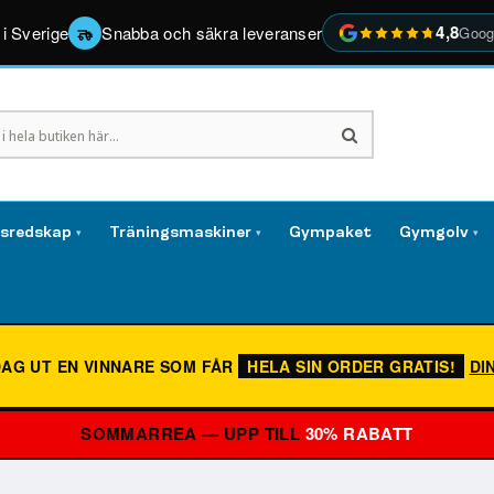
4,8
 i Sverige
Snabba och säkra leveranser
Goog
gsredskap
Träningsmaskiner
Gympaket
Gymgolv
▾
▾
▾
DAG UT EN VINNARE SOM FÅR
HELA SIN ORDER GRATIS!
DI
SOMMARREA — UPP TILL
30% RABATT