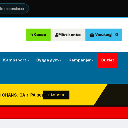
le-recensioner
Kassa
Mitt konto
Varukorg
0
Kampsport
Bygga gym
Kampanjer
Outlet
▾
▾
▾
N CHANS: CA 1 PÅ 30!
LÄS MER