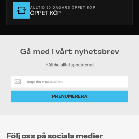
ALLTID 30 DAGARS ÖPPET KÖP
ÖPPET KÖP
Gå med i vårt nyhetsbrev
Håll dig alltid uppdaterad
Håll
dig
alltid
PRENUMERERA
uppdaterad
Följ oss på sociala medier