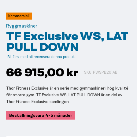
till
början
av
Kommersiell
bildgalleriet
Ryggmaskiner
TF Exclusive WS, LAT
PULL DOWN
Bli först med att recensera denna produkt
66 915,00 kr
SKU
PWSPB201AB
Thor Fitness Exclusive är en serie med gymmaskiner i hög kvalité
för större gym. TF Exclusive WS, LAT PULL DOWN är en del av
Thor Fitness Exclusive samlingen.
Beställningsvara 4-5 månader