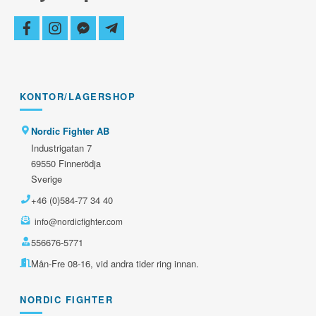
facebook
instagram
facebook-
telegram-
messenger
plane
KONTOR/LAGERSHOP
Nordic Fighter AB
Industrigatan 7
69550 Finnerödja
Sverige
+46 (0)584-77 34 40
info@nordicfighter.com
556676-5771
Mån-Fre 08-16, vid andra tider ring innan.
NORDIC FIGHTER