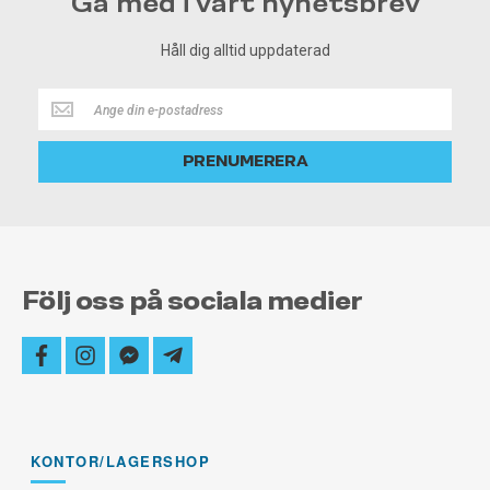
Gå med i vårt nyhetsbrev
Håll dig alltid uppdaterad
Håll
dig
alltid
PRENUMERERA
uppdaterad
Följ oss på sociala medier
facebook
instagram
facebook-
telegram-
messenger
plane
KONTOR/LAGERSHOP