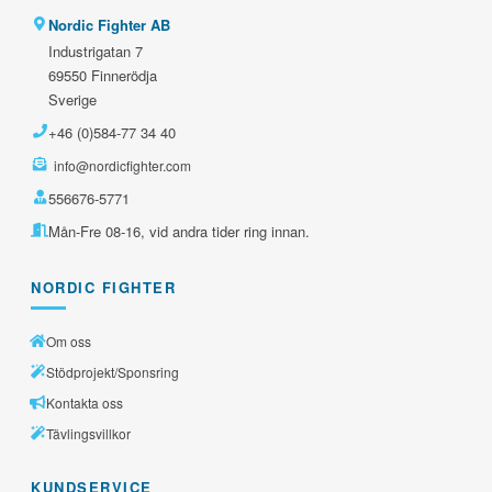
Nordic Fighter AB
Industrigatan 7
69550 Finnerödja
Sverige
+46 (0)584-77 34 40
info@nordicfighter.com
556676-5771
Mån-Fre 08-16, vid andra tider ring innan.
NORDIC FIGHTER
Om oss
Stödprojekt/Sponsring
Kontakta oss
Tävlingsvillkor
KUNDSERVICE