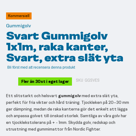
till
början
av
Kommersiell
bildgalleriet
Gummigolv
Svart Gummigolv
1x1m, raka kanter,
Svart, extra slät yta
Bli först med att recensera denna produkt
SKU
GGSVES
Fler än 30st i eget lager
Ett slitstarkt och helsvart
gummigolv
med extra slät yta,
perfekt för fria vikter och hård träning. Tjockleken på 20–30 mm
ger dämpning, medan de raka kanterna gör det enkelt att lägga
och anpassa golvet till önskad storlek. Samtliga av våra golv har
en tjocklekstolerans på + - 1mm. Skydda golv, redskap och
utrustning med gummimattor från Nordic Fighter.