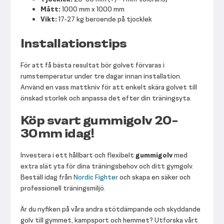
Mått:
1000 mm x 1000 mm
Vikt:
17-27 kg beroende på tjocklek
Installationstips
För att få bästa resultat bör golvet förvaras i
rumstemperatur under tre dagar innan installation.
Använd en vass mattkniv för att enkelt skära golvet till
önskad storlek och anpassa det efter din träningsyta.
Köp svart gummigolv 20-
30mm idag!
Investera i ett hållbart och flexibelt
gummigolv
med
extra slät yta för dina träningsbehov och ditt gymgolv.
Beställ idag från
Nordic Fighter
och skapa en säker och
professionell träningsmiljö.
Är du nyfiken på våra andra stötdämpande och skyddande
golv till gymmet, kampsport och hemmet? Utforska vårt