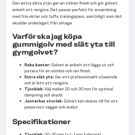
Den extra släta ytan ger en stilren finish och gör golvet
enkelt att rengöra. Det passar perfekt för användning
med fria vikter och tuffa träningspass, samtidigt som det
skyddar underlaget från slitage.
Varför ska jag köpa
gummigolv med slät yta till
gymgolvet?
Raka kanter:
Golvet är enkelt att lägga ut och
justera för en sömlös och ren finish.
Extra slät yta:
Ger ett professionellt utseende
och är lätt att rengöra.
Tjocklek:
Välj mellan 20 och 30 mm för optimal
dämpning och skydd.
Justerbar storlek:
Golvet kan skäras till för att
passa mot väggar och avslut.
Specifikationer
Tjocklek:
20-30 mm (+/- 1 mm tolerans)