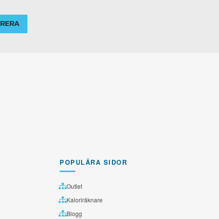
RERA
POPULÄRA SIDOR
Outlet
Kaloriräknare
Blogg