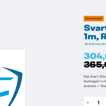
Kommersiell
Svar
1m, 
Bli först med at
304,
365,
Köp Svart 25mm
Gummigolv 1 x 
leverans ✓ Sn