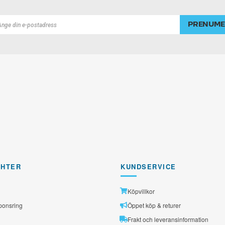
PRENUME
rad
GHTER
KUNDSERVICE
Köpvillkor
ponsring
Öppet köp & returer
Frakt och leveransinformation