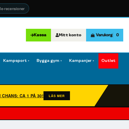
le-recensioner
Kassa
Mitt konto
Varukorg
0
Kampsport
Bygga gym
Kampanjer
Outlet
▾
▾
▾
N CHANS: CA 1 PÅ 30!
LÄS MER