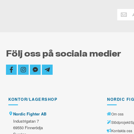
Håll
dig
alltid
uppdate
Följ oss på sociala medier
facebook
instagram
facebook-
telegram-
messenger
plane
KONTOR/LAGERSHOP
NORDIC FI
Nordic Fighter AB
Om oss
Industrigatan 7
Stödprojekt/S
69550 Finnerödja
Kontakta oss