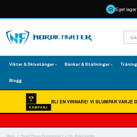
Eget lager
Vikter & Skivstänger
Bänkar & Ställningar
Tränin
▾
▾
Blogg
BLI EN VINNARE!
VI SLUMPAR VARJE 
KAMPANJ
Hem
Svart 25mm Gummigolv 1 x 1m, Raka kanter