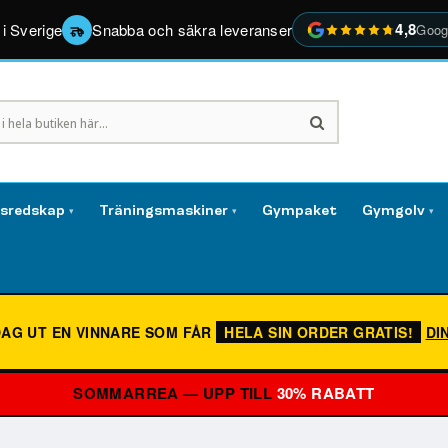
4,8
 i Sverige
Snabba och säkra leveranser
Goog
gsredskap
Träningsmaskiner
Gympaket
Gymgolv
▾
▾
▾
DAG UT EN VINNARE SOM FÅR
HELA SIN ORDER GRATIS!
DI
SOMMARREA — UPP TILL
30% RABATT