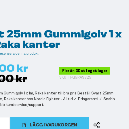
t 25mm Gummigolv 1 x
Raka kanter
t recensera denna produkt
00 kr
Fler än 30st i eget lager
00 kr
SKU
TFGGRASV25
 Gummigolv 1 x 1m, Raka kanter till bra pris.Beställ Svart 25mm
1m, Raka kanter hos Nordic Fighter - Alltid ✓ Prisgaranti ✓ Snabb
abb kundservice/support
LÄGG I VARUKORGEN