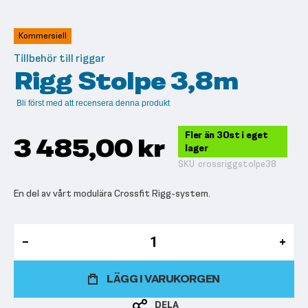
till
början
av
Kommersiell
bildgalleriet
Tillbehör till riggar
Rigg Stolpe 3,8m
Bli först med att recensera denna produkt
Fler än 30st i eget
3 485,00 kr
lager
SKU
crossriggstolpe38
En del av vårt modulära Crossfit Rigg-system.
LÄGG I VARUKORGEN
DELA