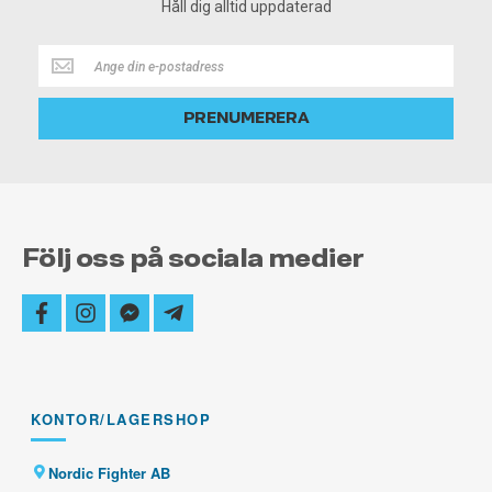
Håll dig alltid uppdaterad
Håll
dig
alltid
PRENUMERERA
uppdaterad
Följ oss på sociala medier
facebook
instagram
facebook-
telegram-
messenger
plane
KONTOR/LAGERSHOP
Nordic Fighter AB