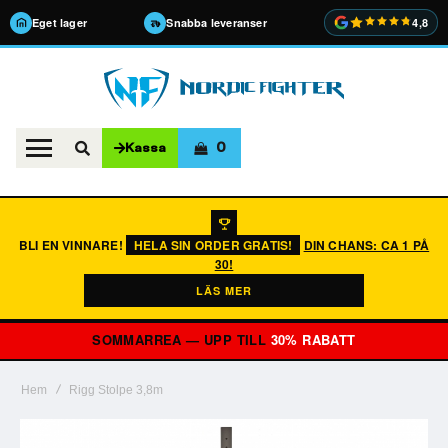
Eget lager
Snabba leveranser
4,8
0
Kassa
BLI EN VINNARE!
HELA SIN ORDER GRATIS!
DIN CHANS: CA 1 PÅ
30!
LÄS MER
SOMMARREA — UPP TILL
30% RABATT
Hem
Rigg Stolpe 3,8m
Hoppa
till