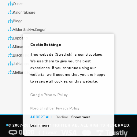
Outlet
Kaloriräknare
Blogg
Vikter & skivstänger
Löpband
Cookie Settings
Månadens utvalda
This website (Swedish) is using cookies.
Black Friday
We use them to give you the best
Julklappstips
experience. If you continue using our
Mellandagsrea
website, we'll assume that you are happy
to receive all cookies on this website.
Google Privacy Policy
Nordic Fighter Privacy Policy
ACCEPT ALL
Decline
Show more
© 2007-2026 NORDIC FIGHTER AB. ALL RIGHTS RESERVED.
Learn more