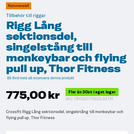
av
Kommersiell
bildgalleriet
Tillbehör till riggar
Rigg Lång
sektionsdel,
singelstång till
monkeybar och flying
pull up, Thor Fitness
Bli först med att recensera denna produkt
775,00 kr
Fler än 30st i eget lager
SKU
CROSSFITRIGGLSSTM
Crossfit Rigg Lång sektionsdel, singelstång till monkeybar och
flying pull up, Thor Fitness