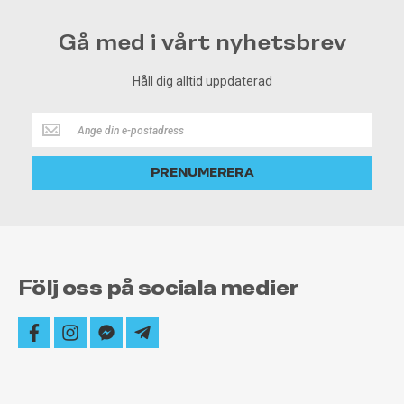
Gå med i vårt nyhetsbrev
Håll dig alltid uppdaterad
Håll
dig
alltid
PRENUMERERA
uppdaterad
Följ oss på sociala medier
facebook
instagram
facebook-
telegram-
messenger
plane