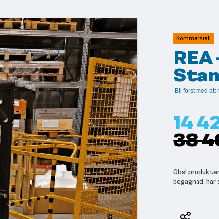
Kommersiell
REA 
Stan
Bli först med at
14 4
38 4
Obs! produktern
begagnad, har 