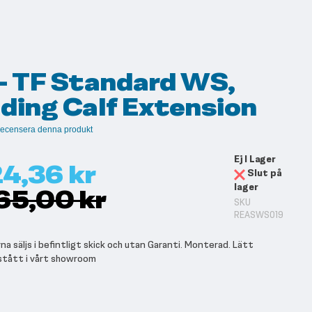
- TF Standard WS,
ding Calf Extension
t recensera denna produkt
Ej I Lager
24,36 kr
Slut på
lager
65,00 kr
SKU
REASWS019
a säljs i befintligt skick och utan Garanti. Monterad. Lätt
stått i vårt showroom