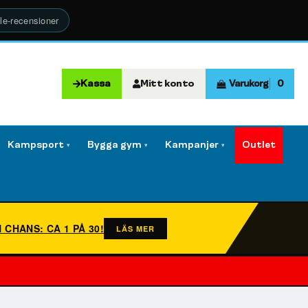
le-recensioner
Kassa
Mitt konto
Varukorg
0
Kampsport
Bygga gym
Kampanjer
Outlet
▾
▾
▾
N CHANS: CA 1 PÅ 30!
LÄS MER