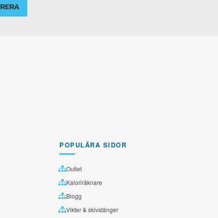
RERA
POPULÄRA SIDOR
Outlet
Kaloriräknare
Blogg
Vikter & skivstänger