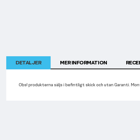
DETALJER
MER INFORMATION
RECE
Obs! produkterna säljs i befintligt skick och utan Garanti. M