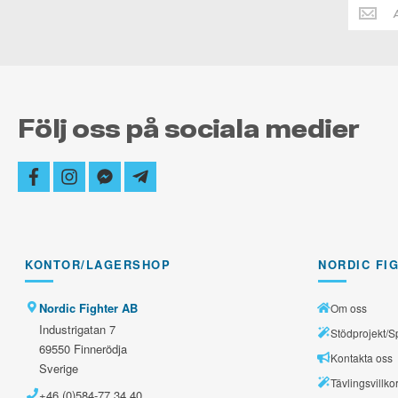
Håll
dig
alltid
uppdate
Följ oss på sociala medier
facebook
instagram
facebook-
telegram-
messenger
plane
KONTOR/LAGERSHOP
NORDIC FI
Nordic Fighter AB
Om oss
Industrigatan 7
Stödprojekt/S
69550 Finnerödja
Kontakta oss
Sverige
Tävlingsvillko
+46 (0)584-77 34 40