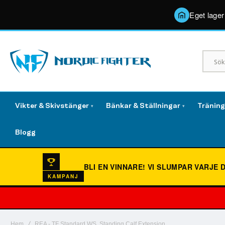
Eget lager
Vikter & Skivstänger
Bänkar & Ställningar
Tränin
▾
▾
Blogg
BLI EN VINNARE!
VI SLUMPAR VARJE 
KAMPANJ
Hem
REA - TF Standard WS, Standing Calf Extension