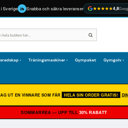
4,8
 i Sverige
Snabba och säkra leveranser
Goog
gsredskap
Träningsmaskiner
Gympaket
Gymgolv
▾
▾
▾
DAG UT EN VINNARE SOM FÅR
HELA SIN ORDER GRATIS!
DI
SOMMARREA — UPP TILL
30% RABATT