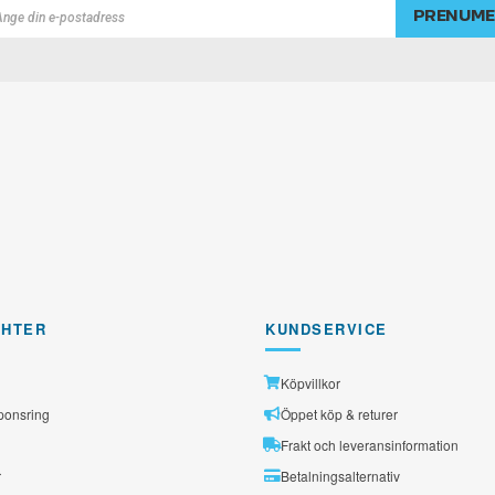
PRENUME
rad
GHTER
KUNDSERVICE
Köpvillkor
ponsring
Öppet köp & returer
Frakt och leveransinformation
r
Betalningsalternativ