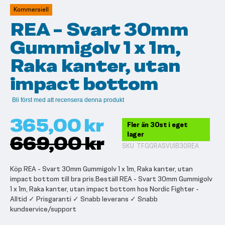
av
Kommersiell
bildgalleriet
REA - Svart 30mm
Gummigolv 1 x 1m,
Raka kanter, utan
impact bottom
Bli först med att recensera denna produkt
365,00 kr
Fler än 30st i eget
lager
669,00 kr
SKU
TFGGRASVUIB30REA
Köp REA - Svart 30mm Gummigolv 1 x 1m, Raka kanter, utan
impact bottom till bra pris.Beställ REA - Svart 30mm Gummigolv
1 x 1m, Raka kanter, utan impact bottom hos Nordic Fighter -
Alltid ✓ Prisgaranti ✓ Snabb leverans ✓ Snabb
kundservice/support