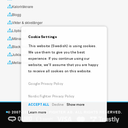
Kaloriräknare
Blogg
Vikter & skivstänger
Löpband
Cookie Settings
Månadens utvalda
This website (Swedish) is using cookies.
Black Friday
We use them to give you the best
Julklappstips
experience. If you continue using our
Mellandagsrea
website, we'll assume that you are happy
to receive all cookies on this website.
Google Privacy Policy
Nordic Fighter Privacy Policy
ACCEPT ALL
Decline
Show more
© 2007-2026 NORDIC FIGHTER AB. ALL RIGHTS RESERVED.
Learn more