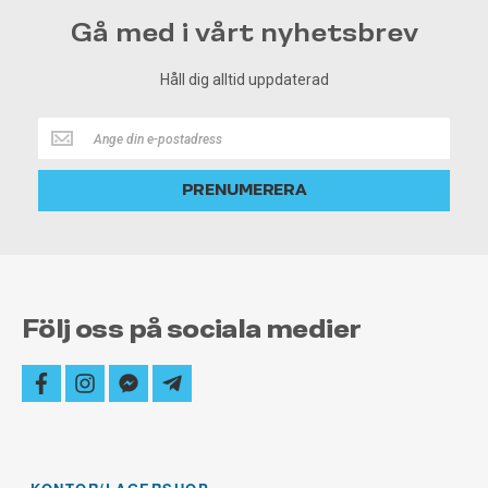
Gå med i vårt nyhetsbrev
Håll dig alltid uppdaterad
Håll
dig
alltid
PRENUMERERA
uppdaterad
Följ oss på sociala medier
facebook
instagram
facebook-
telegram-
messenger
plane