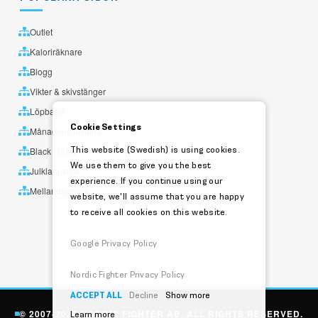
Outlet
Kaloriräknare
Blogg
Vikter & skivstänger
Löpband
Cookie Settings
Månadens utvalda
This website (Swedish) is using cookies.
Black Friday
We use them to give you the best
Julklappstips
experience. If you continue using our
Mellandagsrea
website, we'll assume that you are happy
to receive all cookies on this website.
Google Privacy Policy
Nordic Fighter Privacy Policy
ACCEPT ALL
Decline
Show more
© 2007-2026 NORDIC FIGHTER AB. ALL RIGHTS RESERVED.
Learn more