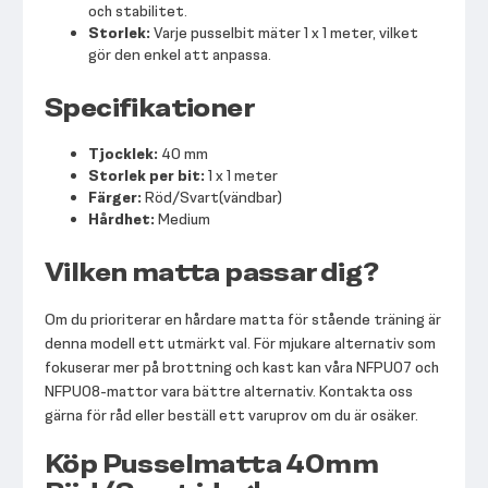
och stabilitet.
Storlek:
Varje pusselbit mäter 1 x 1 meter, vilket
gör den enkel att anpassa.
Specifikationer
Tjocklek:
40 mm
Storlek per bit:
1 x 1 meter
Färger:
Röd/Svart(vändbar)
Hårdhet:
Medium
Vilken matta passar dig?
Om du prioriterar en hårdare matta för stående träning är
denna modell ett utmärkt val. För mjukare alternativ som
fokuserar mer på brottning och kast kan våra NFPU07 och
NFPU08-mattor vara bättre alternativ. Kontakta oss
gärna för råd eller beställ ett varuprov om du är osäker.
Köp Pusselmatta 40mm