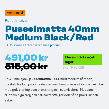
till
början
av
Kommersiell
bildgalleriet
Pusselmattor
Pusselmatta 40mm
Medium Black/Red
Bli först med att recensera denna produkt
491,00 kr
Fler än 30st i eget
lager
515,00 kr
SKU
NFPU10BR
En 40 mm tjock
pusselmatta
, 1X1M, med medium hårdhet,
idealisk för kampsportsklubbar som kombinerar stående tekniker
med golvträning som brottning och submissions. Mattans
dubbelsidiga färg och halksäkra yta gör den både praktisk och
säker.