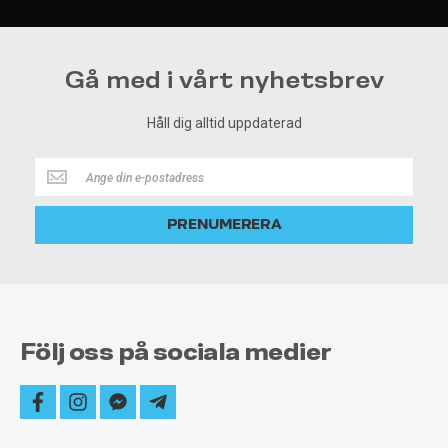
Gå med i vårt nyhetsbrev
Håll dig alltid uppdaterad
Håll
dig
alltid
PRENUMERERA
uppdaterad
Följ oss på sociala medier
facebook
instagram
facebook-
telegram-
messenger
plane