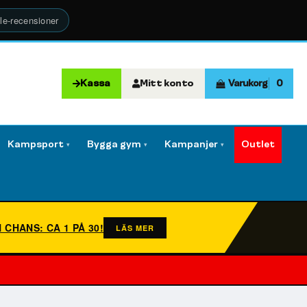
le-recensioner
Kassa
Mitt konto
Varukorg
0
Kampsport
Bygga gym
Kampanjer
Outlet
▾
▾
▾
N CHANS: CA 1 PÅ 30!
LÄS MER