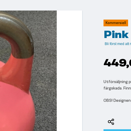
Kommersiell
Pink
Bli först med at
449,
Utförsäljning 
färgskada. Finns 
OBS! Designen k