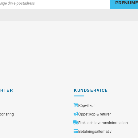
PRENUME
rad
GHTER
KUNDSERVICE
Köpvillkor
ponsring
Öppet köp & returer
Frakt och leveransinformation
r
Betalningsalternativ