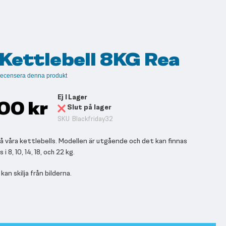
 Kettlebell 8KG Rea
t recensera denna produkt
Ej I Lager
00 kr
Slut på lager
SKU
Blackfriday32
på våra kettlebells. Modellen är utgående och det kan finnas
i 8, 10, 14, 18, och 22 kg.
an skilja från bilderna.