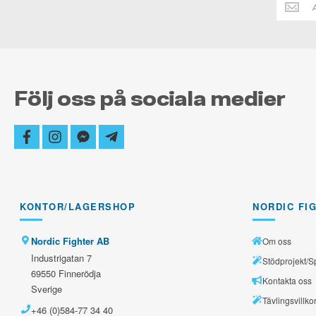
Håll
dig
alltid
uppdate
Följ oss på sociala medier
facebook
instagram
facebook-
telegram-
messenger
plane
KONTOR/LAGERSHOP
NORDIC FI
Nordic Fighter AB
Om oss
Industrigatan 7
Stödprojekt/S
69550 Finnerödja
Kontakta oss
Sverige
Tävlingsvillko
+46 (0)584-77 34 40