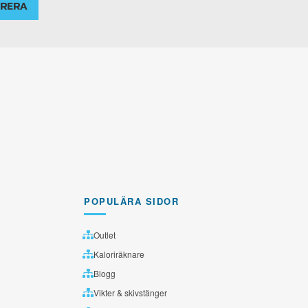
RERA
POPULÄRA SIDOR
Outlet
Kaloriräknare
Blogg
Vikter & skivstänger