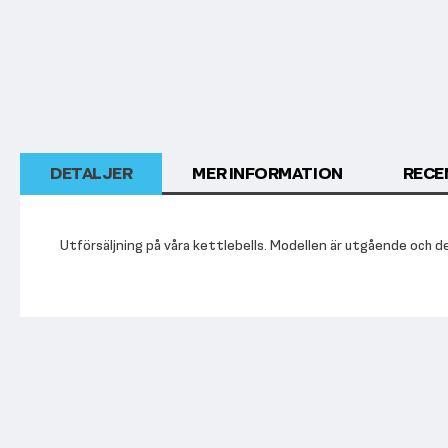
DETALJER
MER INFORMATION
RECE
Utförsäljning på våra kettlebells. Modellen är utgående och det k