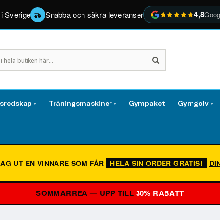
4,8
 i Sverige
Snabba och säkra leveranser
Goog
gsredskap
Träningsmaskiner
Gympaket
Gymgolv
▾
▾
▾
DAG UT EN VINNARE SOM FÅR
HELA SIN ORDER GRATIS!
DI
SOMMARREA — UPP TILL
30% RABATT