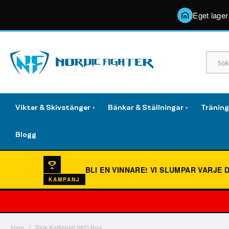
Eget lager
Vikter & Skivstänger
Bänkar & Ställningar
Tränin
▾
▾
Blogg
BLI EN VINNARE!
VI SLUMPAR VARJE 
KAMPANJ
Hem
Pink Kettlebell 8KG Rea