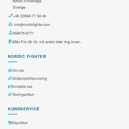
69550 Finnerödja
Sverige
+46 (0)584-77 34 40
info@nordicfighter.com
556676-5771
Mån-Fre 08-16, vid andra tider ring innan.
NORDIC FIGHTER
Om oss
Stödprojekt/Sponsring
Kontakta oss
Tävlingsvillkor
KUNDSERVICE
Köpvillkor