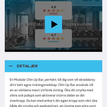
DETALJER
En Modulär Chin Up Bar, perfekt till dig som vill skräddarsy
ditt helt egna träningsredskap. Chin Up Bar används till
en av världens mest utförda övning. Öka din styrka med
chins och pullups som aktiverar större delen av din
överkropp. Du kan med enbart din egen kropp som vikt öka
både din styrka och explosivitet, en övning som görs runt