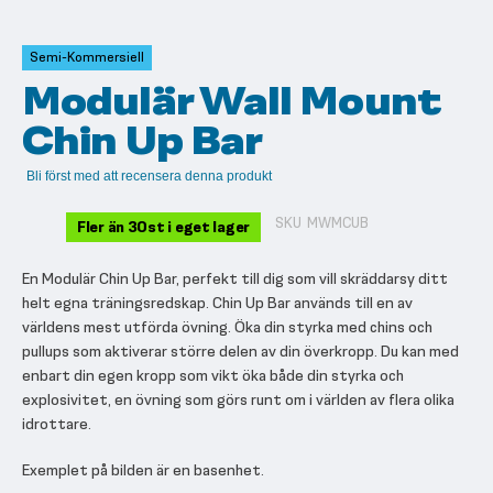
till
början
av
Semi-Kommersiell
bildgalleriet
Modulär Wall Mount
Chin Up Bar
Bli först med att recensera denna produkt
SKU
MWMCUB
Fler än 30st i eget lager
En Modulär Chin Up Bar, perfekt till dig som vill skräddarsy ditt
helt egna träningsredskap. Chin Up Bar används till en av
världens mest utförda övning. Öka din styrka med chins och
pullups som aktiverar större delen av din överkropp. Du kan med
enbart din egen kropp som vikt öka både din styrka och
explosivitet, en övning som görs runt om i världen av flera olika
idrottare.
Exemplet på bilden är en basenhet.