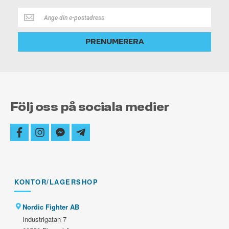
Håll
dig
alltid
PRENUMERERA
uppdaterad
Följ oss på sociala medier
facebook
instagram
facebook-
telegram-
messenger
plane
KONTOR/LAGERSHOP
Nordic Fighter AB
Industrigatan 7