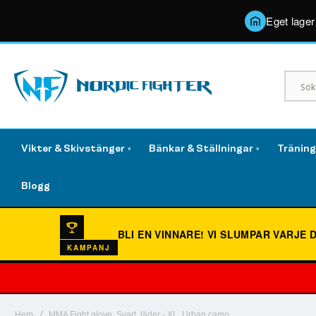
Eget lager
Vikter & Skivstänger
Bänkar & Ställningar
Tränin
▾
▾
Blogg
BLI EN VINNARE!
VI SLUMPAR VARJE 
KAMPANJ
Hem
MMA Fight glove, Svart, läder - XL, Urban camo