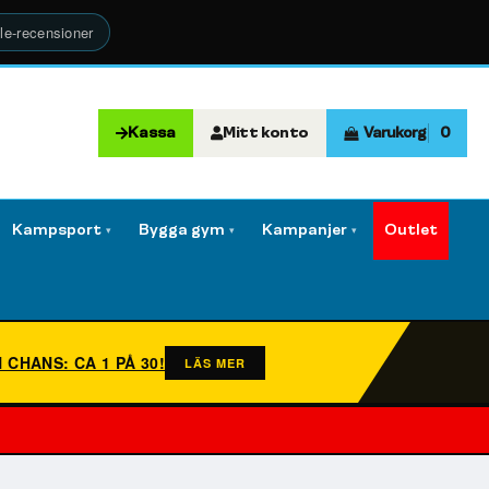
le-recensioner
Kassa
Mitt konto
Varukorg
0
Kampsport
Bygga gym
Kampanjer
Outlet
▾
▾
▾
N CHANS: CA 1 PÅ 30!
LÄS MER