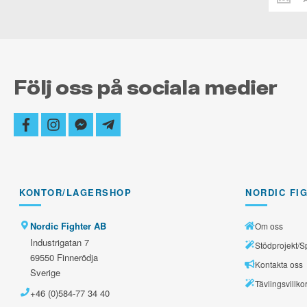
dig
alltid
uppdate
Följ oss på sociala medier
facebook
instagram
facebook-
telegram-
messenger
plane
KONTOR/LAGERSHOP
NORDIC FI
Nordic Fighter AB
Om oss
Industrigatan 7
Stödprojekt/S
69550 Finnerödja
Kontakta oss
Sverige
Tävlingsvillko
+46 (0)584-77 34 40