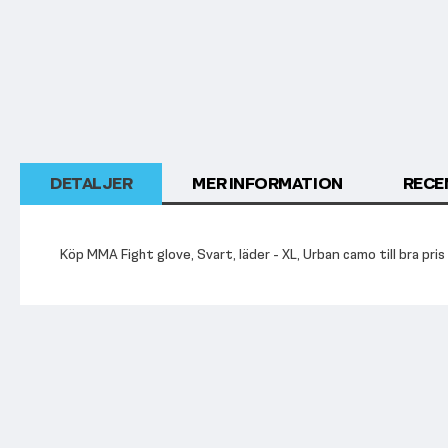
början
av
bildgalleriet
DETALJER
MER INFORMATION
RECE
Köp MMA Fight glove, Svart, läder - XL, Urban camo till bra pris