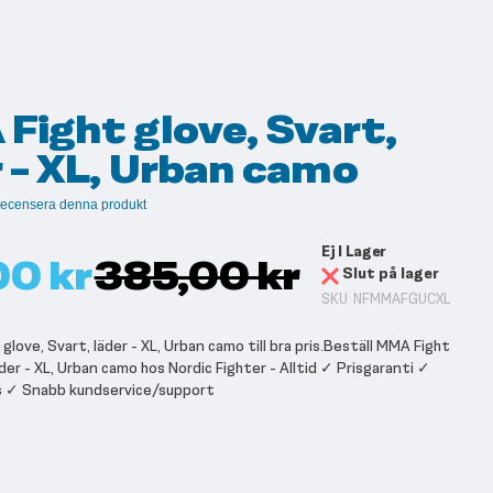
Fight glove, Svart,
r - XL, Urban camo
t recensera denna produkt
Ej I Lager
00 kr
385,00 kr
Slut på lager
SKU
NFMMAFGUCXL
love, Svart, läder - XL, Urban camo till bra pris.Beställ MMA Fight
äder - XL, Urban camo hos Nordic Fighter - Alltid ✓ Prisgaranti ✓
s ✓ Snabb kundservice/support