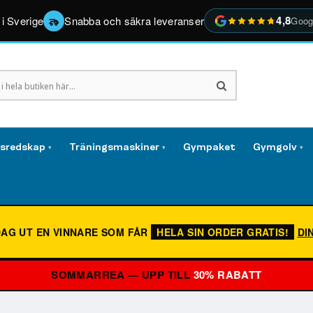
4,8
 i Sverige
Snabba och säkra leveranser
Goog
gsredskap
Träningsmaskiner
Gympaket
Gymgolv
▾
▾
▾
DAG UT EN VINNARE SOM FÅR
HELA SIN ORDER GRATIS!
DI
SOMMARREA — UPP TILL
30% RABATT