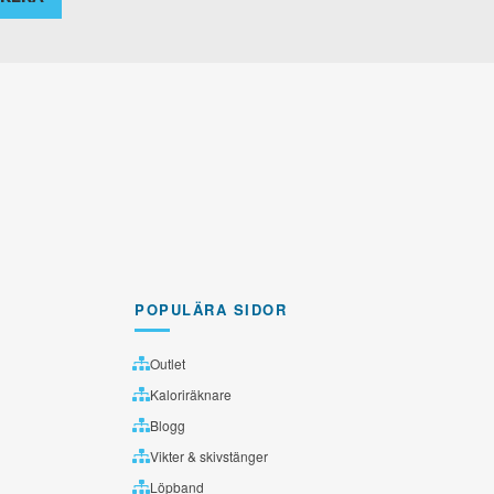
POPULÄRA SIDOR
Outlet
Kaloriräknare
Blogg
Vikter & skivstänger
Löpband