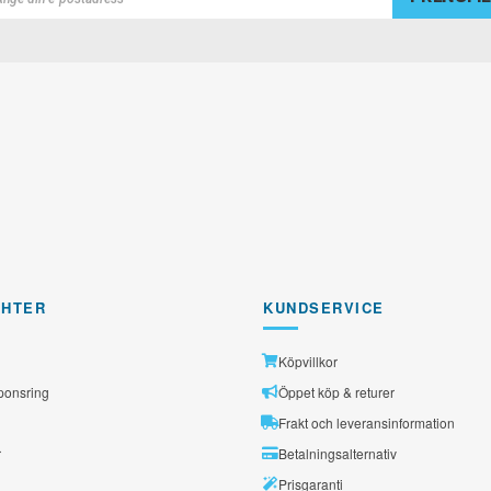
rad
GHTER
KUNDSERVICE
Köpvillkor
ponsring
Öppet köp & returer
Frakt och leveransinformation
r
Betalningsalternativ
Prisgaranti