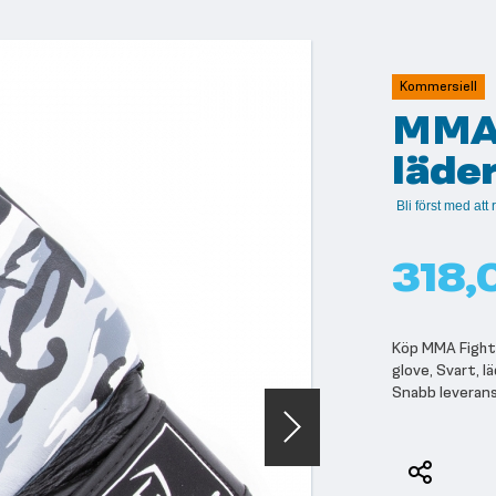
Kommersiell
MMA 
läde
Bli först med at
318,
Köp MMA Fight g
glove, Svart, l
Snabb leveran