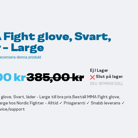
Fight glove, Svart,
 - Large
t recensera denna produkt
Ej I Lager
00 kr
385,00 kr
Slut på lager
SKU
NFMMAFGSLL
love, Svart, läder - Large till bra pris.Beställ MMA Fight glove,
Large hos Nordic Fighter - Alltid ✓ Prisgaranti ✓ Snabb leverans ✓
vice/support