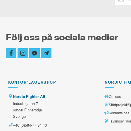
dig
alltid
uppdate
Följ oss på sociala medier
facebook
instagram
facebook-
telegram-
messenger
plane
KONTOR/LAGERSHOP
NORDIC FI
Nordic Fighter AB
Om oss
Industrigatan 7
Stödprojekt/S
69550 Finnerödja
Kontakta oss
Sverige
Tävlingsvillko
+46 (0)584-77 34 40