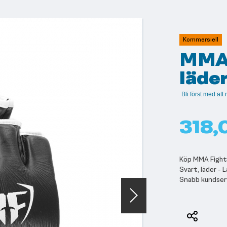
Kommersiell
MMA 
läder
Bli först med at
318,
Köp MMA Fight g
Svart, läder - 
Snabb kundser