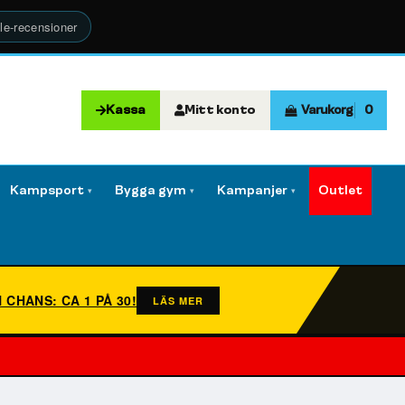
le-recensioner
Kassa
Mitt konto
Varukorg
0
Kampsport
Bygga gym
Kampanjer
Outlet
▾
▾
▾
N CHANS: CA 1 PÅ 30!
LÄS MER