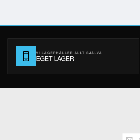
VI LAGERHÅLLER ALLT SJÄLVA
EGET LAGER
Håll