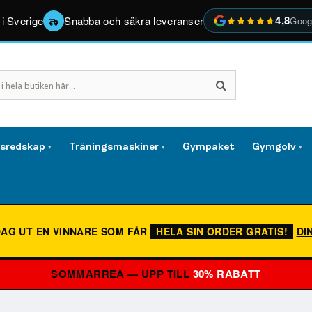
4,8
 i Sverige
Snabba och säkra leveranser
Goog
gsredskap
Träningsmaskiner
Gympaket
Gymgolv
▾
▾
▾
DAG UT EN VINNARE SOM FÅR
HELA SIN ORDER GRATIS!
DI
SOMMARREA — UPP TILL
30% RABATT