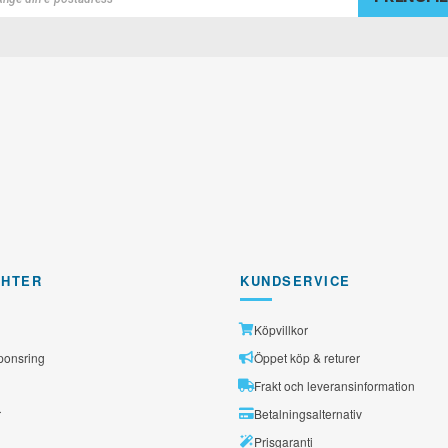
rad
GHTER
KUNDSERVICE
Köpvillkor
ponsring
Öppet köp & returer
Frakt och leveransinformation
r
Betalningsalternativ
Prisgaranti