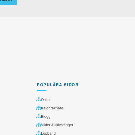
POPULÄRA SIDOR
Outlet
Kaloriräknare
Blogg
Vikter & skivstänger
Löpband