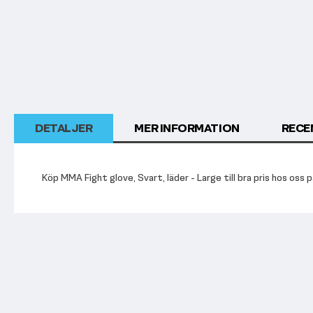
början
av
bildgalleriet
DETALJER
MER INFORMATION
RECE
Köp MMA Fight glove, Svart, läder - Large till bra pris hos oss p