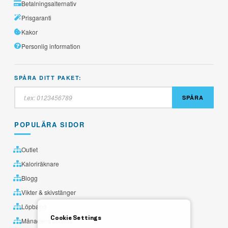
Betalningsalternativ
Prisgaranti
Kakor
Personlig information
SPÅRA DITT PAKET:
SPÅRA
POPULÄRA SIDOR
Outlet
Kaloriräknare
Blogg
Vikter & skivstänger
Löpband
Cookie Settings
Månadens utvalda