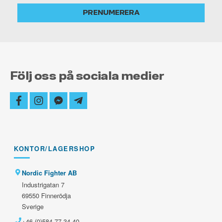
alltid
PRENUMERERA
uppdaterad
Följ oss på sociala medier
facebook
instagram
facebook-
telegram-
messenger
plane
KONTOR/LAGERSHOP
Nordic Fighter AB
Industrigatan 7
69550 Finnerödja
Sverige
+46 (0)584-77 34 40