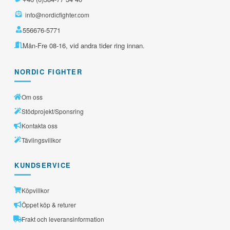
info@nordicfighter.com
556676-5771
Mån-Fre 08-16, vid andra tider ring innan.
NORDIC FIGHTER
Om oss
Stödprojekt/Sponsring
Kontakta oss
Tävlingsvillkor
KUNDSERVICE
Köpvillkor
Öppet köp & returer
Frakt och leveransinformation