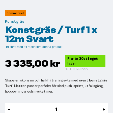
till
början
av
Kommersiell
bildgalleriet
Konstgräs
Konstgräs / Turf 1 x
12m Svart
Bli först med att recensera denna produkt
Fler än 30st i eget
3 335,00 kr
lager
SKU
TURF112SV
Skapa en skonsam och halkfri träningsyta med
svart konstgräs
Turf
. Mattan passar perfekt för sled push, sprint, utfallsgång,
hoppövningar och mycket mer.