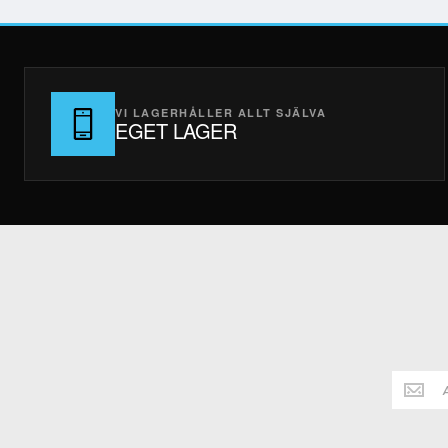
VI LAGERHÅLLER ALLT SJÄLVA
EGET LAGER
Håll
dig
alltid
uppdate