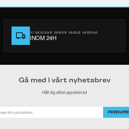
VI SKICKAR VAROR VARJE VARDAG
INOM 24H
Gå med i vårt nyhetsbrev
Håll dig alltid uppdaterad
PRENUME
rad