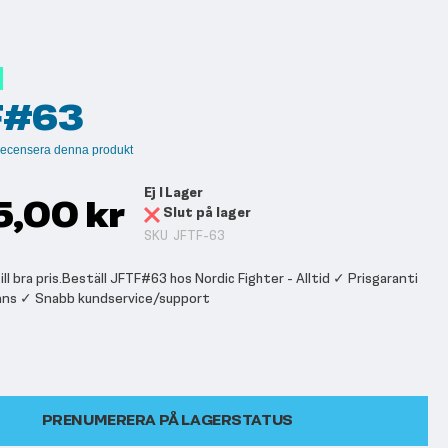
F#63
t recensera denna produkt
Ej I Lager
5,00 kr
Slut på lager
SKU
JFTF-63
l bra pris.Beställ JFTF#63 hos Nordic Fighter - Alltid ✓ Prisgaranti
ans ✓ Snabb kundservice/support
PRENUMERERA PÅ LAGERSTATUS