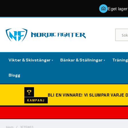
Eget lager
Vikter & Skivstänger
Bänkar & Ställningar
Tränin
▾
▾
Blogg
BLI EN VINNARE!
VI SLUMPAR VARJE 
KAMPANJ
Hem
JFTF#63