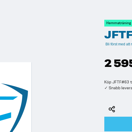
Hemmaträning
JFT
Bli först med at
2 59
Köp JFTF#63 til
✓ Snabb lever