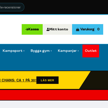
le-recensioner
Kassa
Mitt konto
Varukorg
0
Kampsport
Bygga gym
Kampanjer
Outlet
▾
▾
▾
N CHANS: CA 1 PÅ 30!
LÄS MER