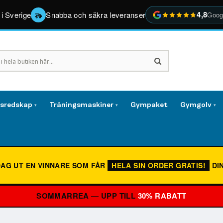
4,8
 i Sverige
Snabba och säkra leveranser
Goog
gsredskap
Träningsmaskiner
Gympaket
Gymgolv
▾
▾
▾
DAG UT EN VINNARE SOM FÅR
HELA SIN ORDER GRATIS!
DI
SOMMARREA — UPP TILL
30% RABATT