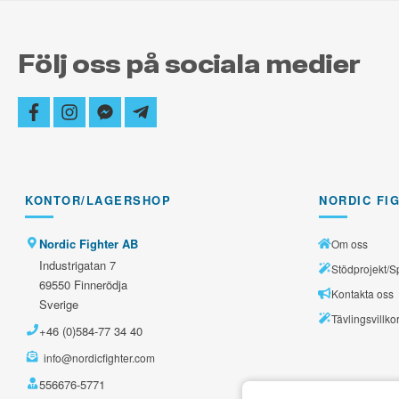
Följ oss på sociala medier
facebook
instagram
facebook-
telegram-
messenger
plane
KONTOR/LAGERSHOP
NORDIC FI
Nordic Fighter AB
Om oss
Industrigatan 7
Stödprojekt/S
69550 Finnerödja
Kontakta oss
Sverige
Tävlingsvillko
+46 (0)584-77 34 40
info@nordicfighter.com
556676-5771