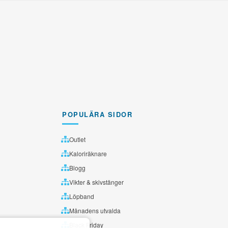
POPULÄRA SIDOR
Outlet
Kaloriräknare
Blogg
Vikter & skivstänger
Löpband
Månadens utvalda
Black Friday