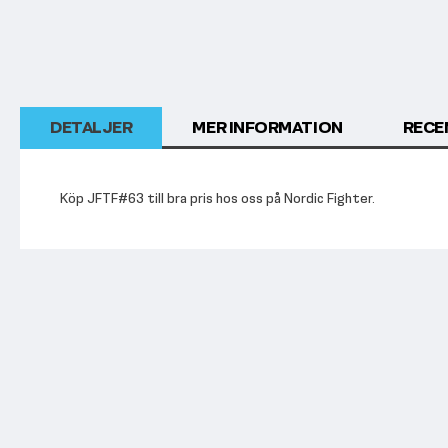
DETALJER
MER INFORMATION
RECE
Köp JFTF#63 till bra pris hos oss på Nordic Fighter.