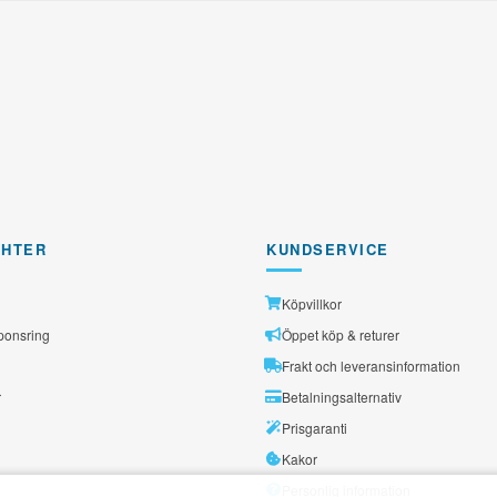
GHTER
KUNDSERVICE
Köpvillkor
ponsring
Öppet köp & returer
Frakt och leveransinformation
r
Betalningsalternativ
Prisgaranti
Kakor
Personlig information