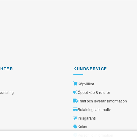
GHTER
KUNDSERVICE
Köpvillkor
ponsring
Öppet köp & returer
Frakt och leveransinformation
r
Betalningsalternativ
Prisgaranti
Kakor
Personlig information