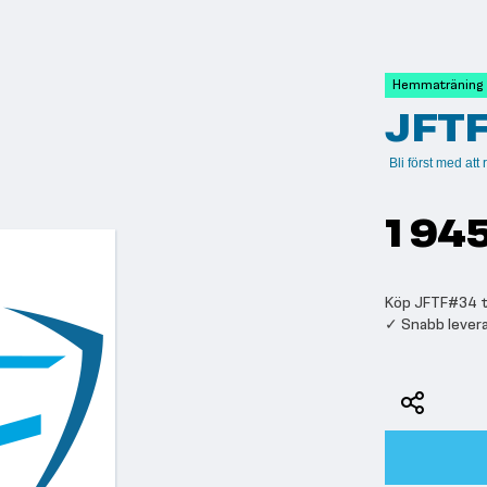
Hemmaträning
JFT
Bli först med at
1 94
Köp JFTF#34 til
✓ Snabb lever