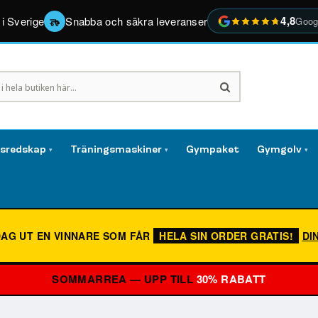
4,8
 i Sverige
Snabba och säkra leveranser
Goog
gsredskap
Träningsmaskiner
Gympaket
Gymgolv
▾
▾
▾
DAG UT EN VINNARE SOM FÅR
HELA SIN ORDER GRATIS!
DI
SOMMARREA — UPP TILL
30% RABATT