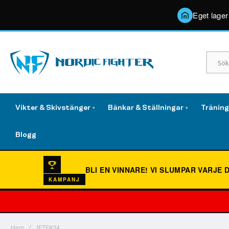
Eget lager
Vikter & Skivstänger
Bänkar & Ställningar
Tränin
▾
▾
Blogg
BLI EN VINNARE!
VI SLUMPAR VARJE 
KAMPANJ
Hem
JFTF#34