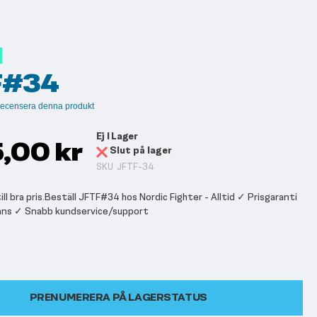
F#34
t recensera denna produkt
Ej I Lager
5,00 kr
Slut på lager
SKU
JFTF-34
l bra pris.Beställ JFTF#34 hos Nordic Fighter - Alltid ✓ Prisgaranti
ans ✓ Snabb kundservice/support
PRENUMERERA PÅ LAGERSTATUS