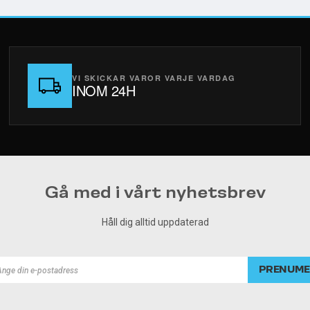
VI SKICKAR VAROR VARJE VARDAG
INOM 24H
Gå med i vårt nyhetsbrev
Håll dig alltid uppdaterad
PRENUME
rad