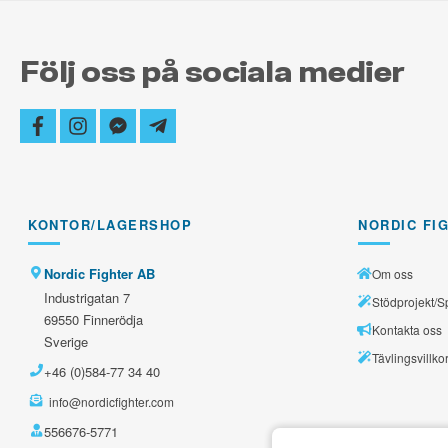
Följ oss på sociala medier
facebook
instagram
facebook-
telegram-
messenger
plane
KONTOR/LAGERSHOP
NORDIC FI
Nordic Fighter AB
Om oss
Industrigatan 7
Stödprojekt/S
69550 Finnerödja
Kontakta oss
Sverige
Tävlingsvillko
+46 (0)584-77 34 40
info@nordicfighter.com
556676-5771