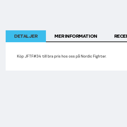
DETALJER
MER INFORMATION
RECE
Köp JFTF#34 till bra pris hos oss på Nordic Fighter.