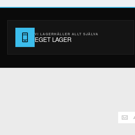
VI LAGERHÅLLER ALLT SJÄLVA
EGET LAGER
Håll
dig
alltid
uppdate