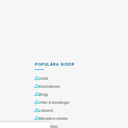
POPULÄRA SIDOR
Outlet
Kaloriräknare
Blogg
Vikter & skivstänger
Löpband
Månadens utvalda
Black Friday