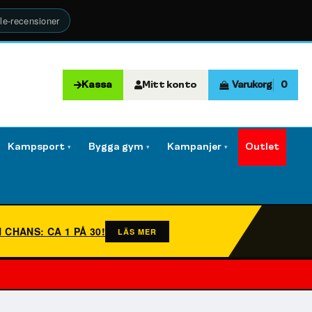
le-recensioner
Kassa
Mitt konto
Varukorg
0
Kampsport
Bygga gym
Kampanjer
Outlet
▾
▾
▾
N CHANS: CA 1 PÅ 30!
LÄS MER