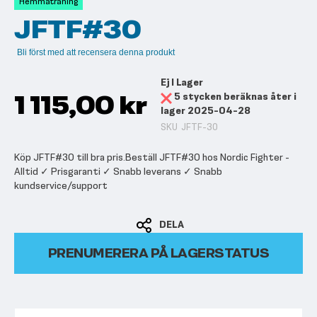
Hemmaträning
bildgalleriet
JFTF#30
Bli först med att recensera denna produkt
Ej I Lager
1 115,00 kr
5 stycken beräknas åter i
lager 2025-04-28
SKU
JFTF-30
Köp JFTF#30 till bra pris.Beställ JFTF#30 hos Nordic Fighter -
Alltid ✓ Prisgaranti ✓ Snabb leverans ✓ Snabb
kundservice/support
DELA
PRENUMERERA PÅ LAGERSTATUS