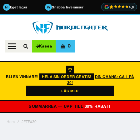
Eget lager
Snabba leveranser
4,8
0
Kassa
BLI EN VINNARE!
HELA SIN ORDER GRATIS!
DIN CHANS: CA 1 PÅ
30!
LÄS MER
SOMMARREA — UPP TILL
30% RABATT
Hem
JFTF#30
Hoppa
till