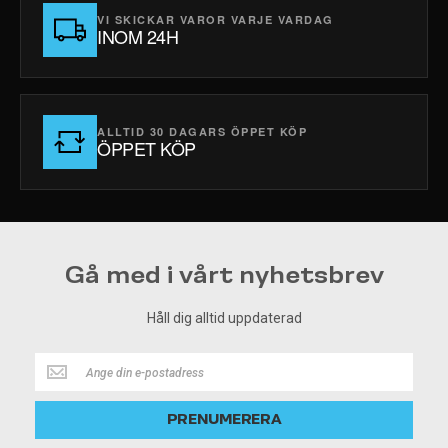
VI SKICKAR VAROR VARJE VARDAG
INOM 24H
ALLTID 30 DAGARS ÖPPET KÖP
ÖPPET KÖP
Gå med i vårt nyhetsbrev
Håll dig alltid uppdaterad
Håll
dig
alltid
PRENUMERERA
uppdaterad