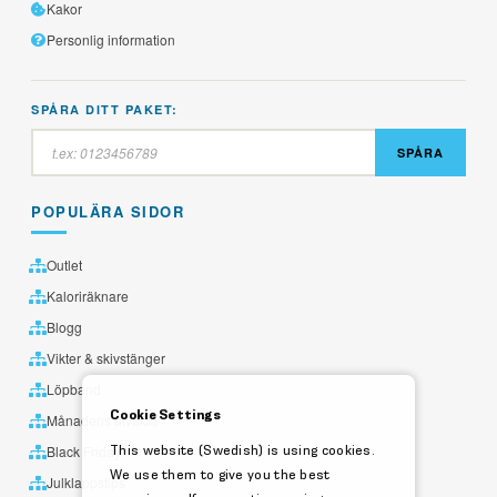
Kakor
Personlig information
SPÅRA DITT PAKET:
SPÅRA
POPULÄRA SIDOR
Outlet
Kaloriräknare
Blogg
Vikter & skivstänger
Löpband
Cookie Settings
Månadens utvalda
This website (Swedish) is using cookies.
Black Friday
We use them to give you the best
Julklappstips