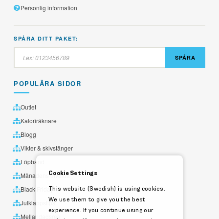
Personlig information
SPÅRA DITT PAKET:
SPÅRA
POPULÄRA SIDOR
Outlet
Kaloriräknare
Blogg
Vikter & skivstänger
Löpband
Cookie Settings
Månadens utvalda
This website (Swedish) is using cookies.
Black Friday
We use them to give you the best
Julklappstips
experience. If you continue using our
Mellandagsrea