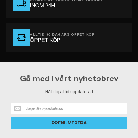
INOM 24H
ALLTID 30 DAGARS ÖPPET KÖP
ÖPPET KÖP
Gå med i vårt nyhetsbrev
Håll dig alltid uppdaterad
Håll
dig
alltid
PRENUMERERA
uppdaterad