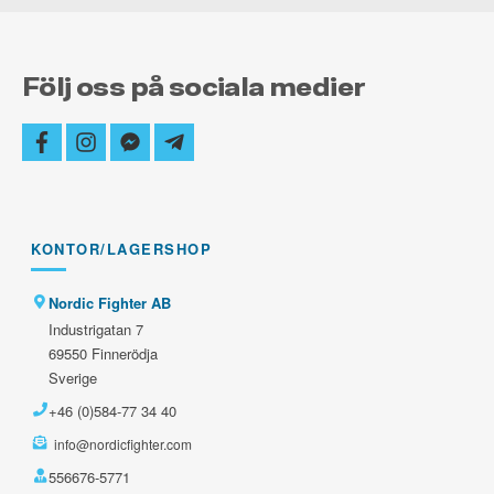
Följ oss på sociala medier
facebook
instagram
facebook-
telegram-
messenger
plane
KONTOR/LAGERSHOP
Nordic Fighter AB
Industrigatan 7
69550 Finnerödja
Sverige
+46 (0)584-77 34 40
info@nordicfighter.com
556676-5771