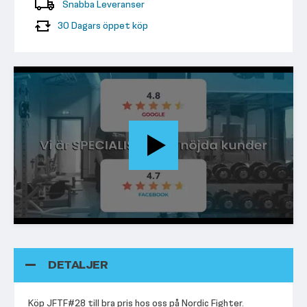
Snabba Leveranser
30 Dagars öppet köp
DETALJER
Köp JFTF#28 till bra pris hos oss på Nordic Fighter.