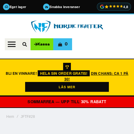
Eget lager
Snabba leveranser
4,8
0
Kassa
BLI EN VINNARE!
HELA SIN ORDER GRATIS!
DIN CHANS: CA 1 PÅ
30!
LÄS MER
SOMMARREA — UPP TILL
30% RABATT
Hem
JFTF#28
Hoppa
till