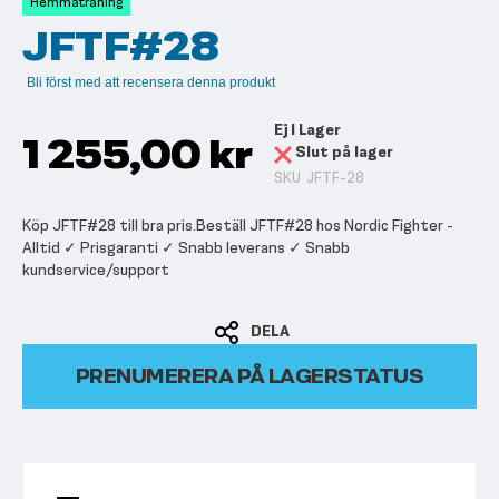
Hemmaträning
bildgalleriet
JFTF#28
Bli först med att recensera denna produkt
Ej I Lager
1 255,00 kr
Slut på lager
SKU
JFTF-28
Köp JFTF#28 till bra pris.Beställ JFTF#28 hos Nordic Fighter -
Alltid ✓ Prisgaranti ✓ Snabb leverans ✓ Snabb
kundservice/support
DELA
PRENUMERERA PÅ LAGERSTATUS