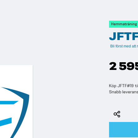
Hemmaträning
JFT
Bli först med at
2 59
Köp JFTF#19 til
Snabb leveran