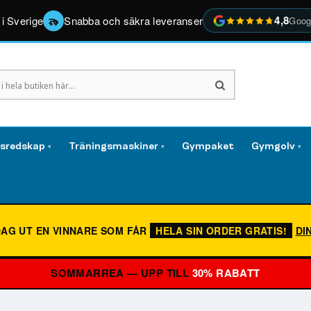
4,8
 i Sverige
Snabba och säkra leveranser
Goog
gsredskap
Träningsmaskiner
Gympaket
Gymgolv
▾
▾
▾
DAG UT EN VINNARE SOM FÅR
HELA SIN ORDER GRATIS!
DI
SOMMARREA — UPP TILL
30% RABATT