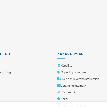
GHTER
KUNDSERVICE
Köpvillkor
ponsring
Öppet köp & returer
Frakt och leveransinformation
r
Betalningsalternativ
Prisgaranti
Kakor
Personlig information