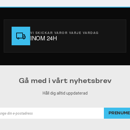
VI SKICKAR VAROR VARJE VARDAG
INOM 24H
Gå med i vårt nyhetsbrev
Håll dig alltid uppdaterad
PRENUME
rad