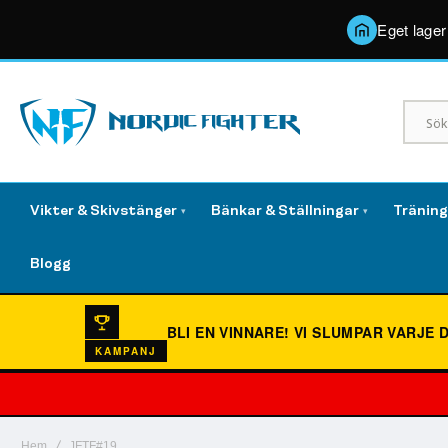
Eget lager
Vikter & Skivstänger
Bänkar & Ställningar
Tränin
▾
▾
Blogg
BLI EN VINNARE!
VI SLUMPAR VARJE 
KAMPANJ
Hem
JFTF#19