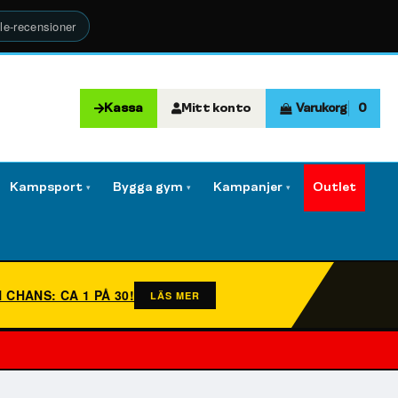
le-recensioner
Kassa
Mitt konto
Varukorg
0
Kampsport
Bygga gym
Kampanjer
Outlet
▾
▾
▾
N CHANS: CA 1 PÅ 30!
LÄS MER