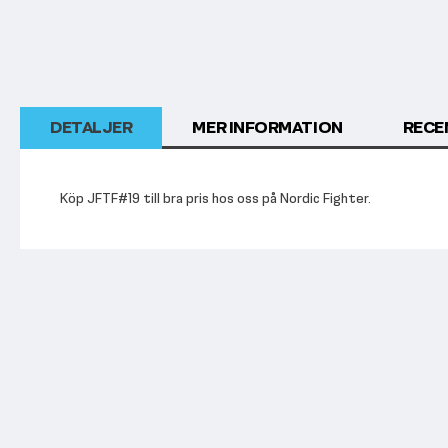
DETALJER
MER INFORMATION
RECE
Köp JFTF#19 till bra pris hos oss på Nordic Fighter.