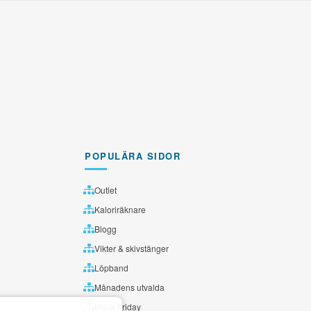
POPULÄRA SIDOR
Outlet
Kaloriräknare
Blogg
Vikter & skivstänger
Löpband
Månadens utvalda
Black Friday