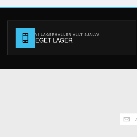
VI LAGERHÅLLER ALLT SJÄLVA
EGET LAGER
Håll
dig
alltid
uppdate