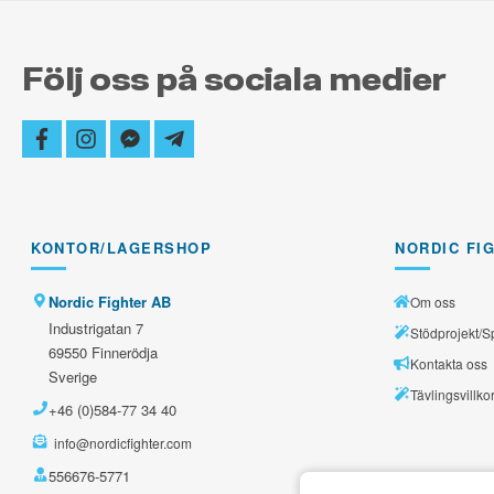
Följ oss på sociala medier
facebook
instagram
facebook-
telegram-
messenger
plane
KONTOR/LAGERSHOP
NORDIC FI
Nordic Fighter AB
Om oss
Industrigatan 7
Stödprojekt/S
69550 Finnerödja
Kontakta oss
Sverige
Tävlingsvillko
+46 (0)584-77 34 40
info@nordicfighter.com
556676-5771