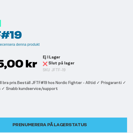
F#19
t recensera denna produkt
Ej I Lager
5,00 kr
Slut på lager
SKU
JFTF-19
l bra pris.Beställ JFTF#19 hos Nordic Fighter - Alltid ✓ Prisgaranti ✓
s ✓ Snabb kundservice/support
PRENUMERERA PÅ LAGERSTATUS