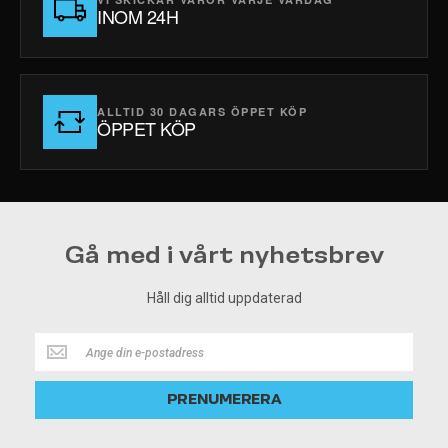
INOM 24H
ALLTID 30 DAGARS ÖPPET KÖP
ÖPPET KÖP
Gå med i vårt nyhetsbrev
Håll dig alltid uppdaterad
Håll
dig
alltid
PRENUMERERA
uppdaterad