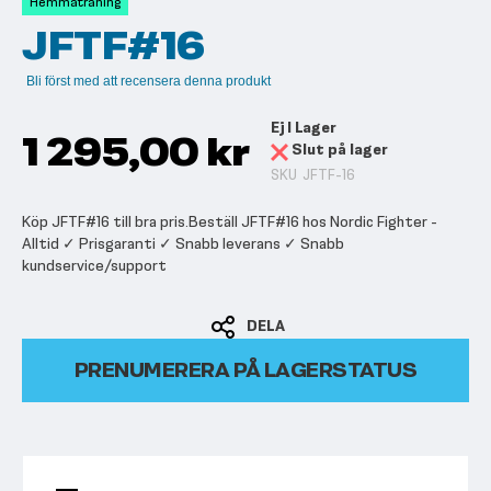
Hemmaträning
bildgalleriet
JFTF#16
Bli först med att recensera denna produkt
Ej I Lager
1 295,00 kr
Slut på lager
SKU
JFTF-16
Köp JFTF#16 till bra pris.Beställ JFTF#16 hos Nordic Fighter -
Alltid ✓ Prisgaranti ✓ Snabb leverans ✓ Snabb
kundservice/support
DELA
PRENUMERERA PÅ LAGERSTATUS