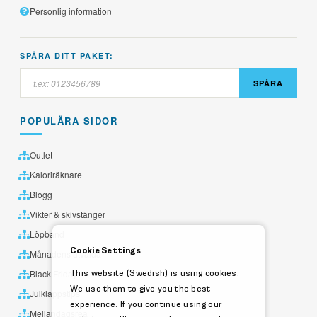
Personlig information
SPÅRA DITT PAKET:
SPÅRA
POPULÄRA SIDOR
Outlet
Kaloriräknare
Blogg
Vikter & skivstänger
Löpband
Cookie Settings
Månadens utvalda
This website (Swedish) is using cookies.
Black Friday
We use them to give you the best
Julklappstips
experience. If you continue using our
Mellandagsrea