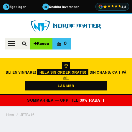
Eget lager
Snabba leveranser
4,8
0
Kassa
BLI EN VINNARE!
HELA SIN ORDER GRATIS!
DIN CHANS: CA 1 PÅ
30!
LÄS MER
SOMMARREA — UPP TILL
30% RABATT
Hem
JFTF#16
Hoppa
till