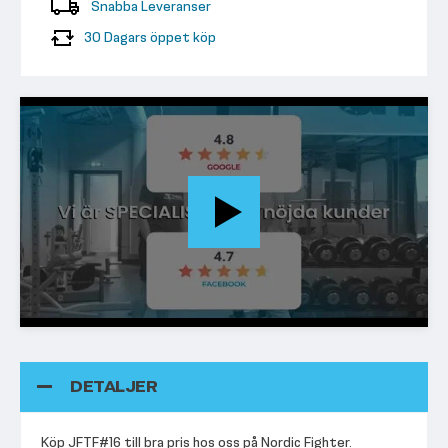
Snabba Leveranser
30 Dagars öppet köp
DETALJER
Köp JFTF#16 till bra pris hos oss på Nordic Fighter.