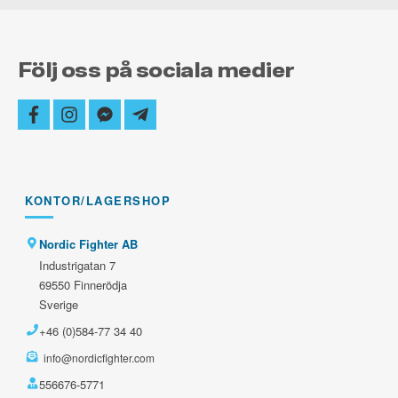
Följ oss på sociala medier
facebook
instagram
facebook-
telegram-
messenger
plane
KONTOR/LAGERSHOP
Nordic Fighter AB
Industrigatan 7
69550 Finnerödja
Sverige
+46 (0)584-77 34 40
info@nordicfighter.com
556676-5771