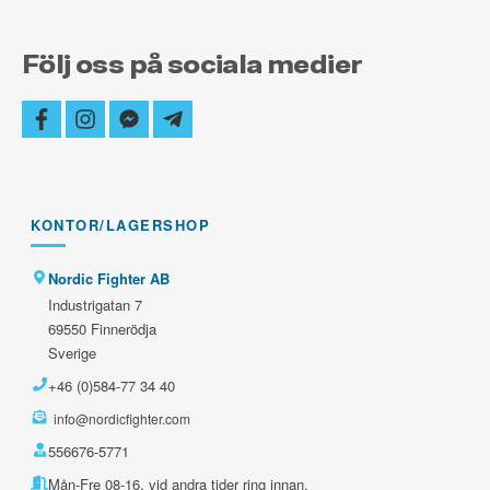
Följ oss på sociala medier
facebook
instagram
facebook-
telegram-
messenger
plane
KONTOR/LAGERSHOP
Nordic Fighter AB
Industrigatan 7
69550 Finnerödja
Sverige
+46 (0)584-77 34 40
info@nordicfighter.com
556676-5771
Mån-Fre 08-16, vid andra tider ring innan.