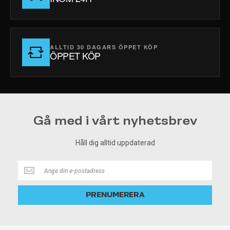
ALLTID 30 DAGARS ÖPPET KÖP
ÖPPET KÖP
Gå med i vårt nyhetsbrev
Håll dig alltid uppdaterad
Håll
dig
alltid
PRENUMERERA
uppdaterad