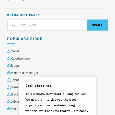
SPÅRA DITT PAKET:
SPÅRA
POPULÄRA SIDOR
Outlet
Kaloriräknare
Blogg
Vikter & skivstänger
Löpband
Cookie Settings
Månadens utvalda
This website (Swedish) is using cookies.
Black Friday
We use them to give you the best
Julklappstips
experience. If you continue using our
Mellandagsrea
website, we'll assume that you are happy