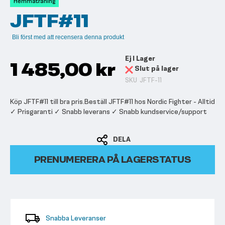
Hemmaträning
bildgalleriet
JFTF#11
Bli först med att recensera denna produkt
Ej I Lager
1 485,00 kr
Slut på lager
SKU
JFTF-11
Köp JFTF#11 till bra pris.Beställ JFTF#11 hos Nordic Fighter - Alltid
✓ Prisgaranti ✓ Snabb leverans ✓ Snabb kundservice/support
DELA
PRENUMERERA PÅ LAGERSTATUS
Snabba Leveranser