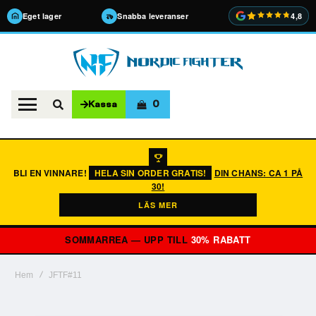
Eget lager
Snabba leveranser
4,8
0
Kassa
BLI EN VINNARE!
HELA SIN ORDER GRATIS!
DIN CHANS: CA 1 PÅ
30!
LÄS MER
SOMMARREA — UPP TILL
30% RABATT
Hem
JFTF#11
Hoppa
till