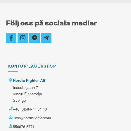
Följ oss på sociala medier
facebook
instagram
facebook-
telegram-
messenger
plane
KONTOR/LAGERSHOP
Nordic Fighter AB
Industrigatan 7
69550 Finnerödja
Sverige
+46 (0)584-77 34 40
info@nordicfighter.com
556676-5771