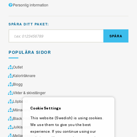
Personlig information
SPÅRA DITT PAKET:
SPÅRA
POPULÄRA SIDOR
Outlet
Kaloriräknare
Blogg
Vikter & skivstänger
Löpband
Cookie Settings
Månadens utvalda
This website (Swedish) is using cookies.
Black Friday
We use them to give you the best
Julklappstips
experience. If you continue using our
Mellandagsrea