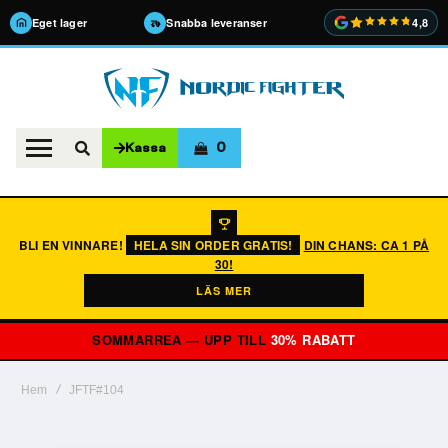
Eget lager
Snabba leveranser
4,8
0
Kassa
BLI EN VINNARE!
HELA SIN ORDER GRATIS!
DIN CHANS: CA 1 PÅ
30!
LÄS MER
SOMMARREA — UPP TILL
30% RABATT
Hem
JFTF#104
Hoppa
till