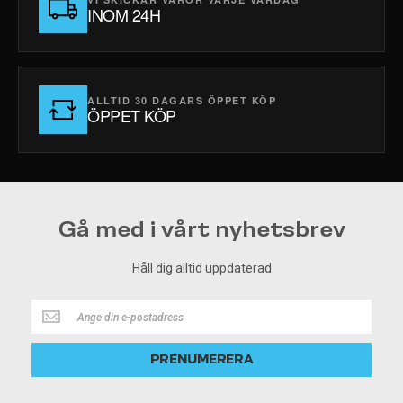
INOM 24H
ALLTID 30 DAGARS ÖPPET KÖP
ÖPPET KÖP
Gå med i vårt nyhetsbrev
Håll dig alltid uppdaterad
Håll
dig
alltid
PRENUMERERA
uppdaterad