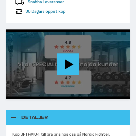
Snabba Leveranser
30 Dagars öppet köp
DETALJER
Köp JFTF#104 till bra pris hos oss på Nordic Fighter.