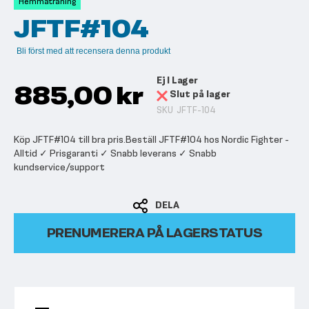
Hemmaträning
bildgalleriet
JFTF#104
Bli först med att recensera denna produkt
Ej I Lager
885,00 kr
Slut på lager
SKU
JFTF-104
Köp JFTF#104 till bra pris.Beställ JFTF#104 hos Nordic Fighter -
Alltid ✓ Prisgaranti ✓ Snabb leverans ✓ Snabb
kundservice/support
DELA
PRENUMERERA PÅ LAGERSTATUS