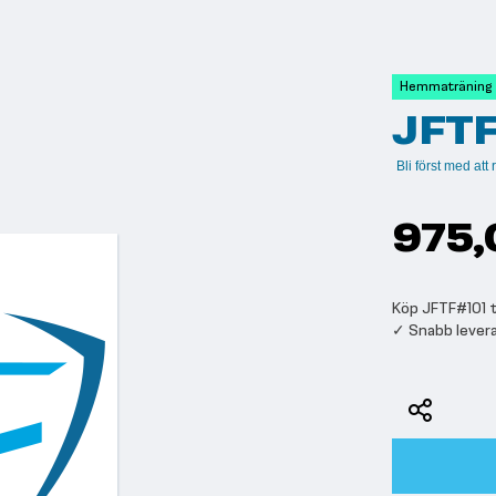
Hemmaträning
JFTF
Bli först med at
975,
Köp JFTF#101 ti
✓ Snabb lever