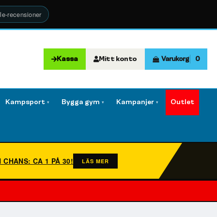
le-recensioner
Kassa
Mitt konto
Varukorg
0
Kampsport
Bygga gym
Kampanjer
Outlet
▾
▾
▾
N CHANS: CA 1 PÅ 30!
LÄS MER