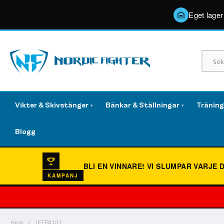
Eget lager
Vikter & Skivstänger
Bänkar & Ställningar
Tränin
▾
▾
Blogg
BLI EN VINNARE!
VI SLUMPAR VARJE 
KAMPANJ
Hem
JFTF#101