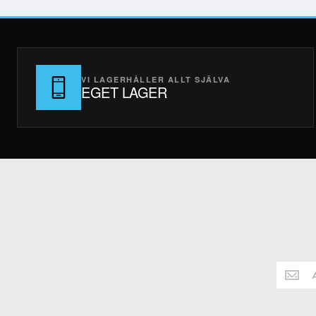
VI LAGERHÅLLER ALLT SJÄLVA
EGET LAGER
Håll
dig
alltid
uppdate