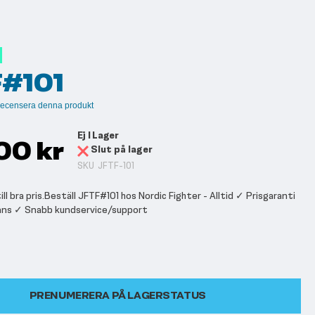
#101
t recensera denna produkt
Ej I Lager
00 kr
Slut på lager
SKU
JFTF-101
ll bra pris.Beställ JFTF#101 hos Nordic Fighter - Alltid ✓ Prisgaranti
ans ✓ Snabb kundservice/support
PRENUMERERA PÅ LAGERSTATUS