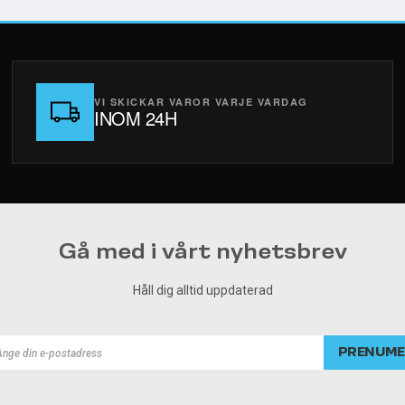
VI SKICKAR VAROR VARJE VARDAG
INOM 24H
Gå med i vårt nyhetsbrev
Håll dig alltid uppdaterad
PRENUME
rad