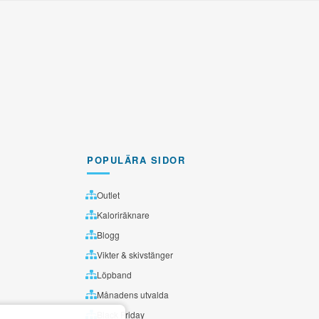
POPULÄRA SIDOR
Outlet
Kaloriräknare
Blogg
Vikter & skivstänger
Löpband
Månadens utvalda
Black Friday