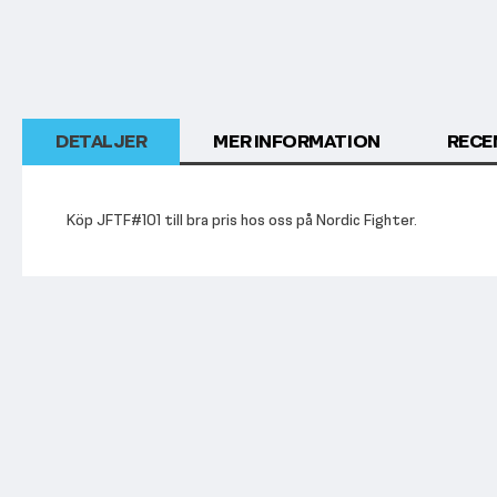
DETALJER
MER INFORMATION
RECE
Köp JFTF#101 till bra pris hos oss på Nordic Fighter.