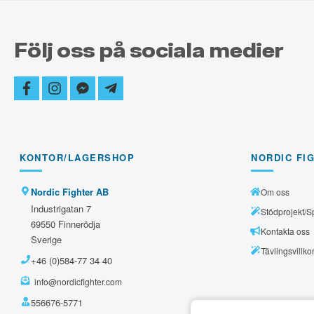
Följ oss på sociala medier
facebook
instagram
facebook-
telegram-
messenger
plane
KONTOR/LAGERSHOP
NORDIC FI
Nordic Fighter AB
Om oss
Industrigatan 7
Stödprojekt/S
69550 Finnerödja
Kontakta oss
Sverige
Tävlingsvillko
+46 (0)584-77 34 40
info@nordicfighter.com
556676-5771