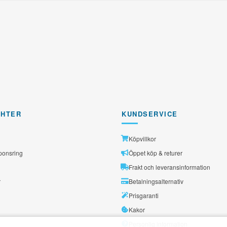
GHTER
KUNDSERVICE
Köpvillkor
ponsring
Öppet köp & returer
Frakt och leveransinformation
r
Betalningsalternativ
Prisgaranti
Kakor
Personlig information