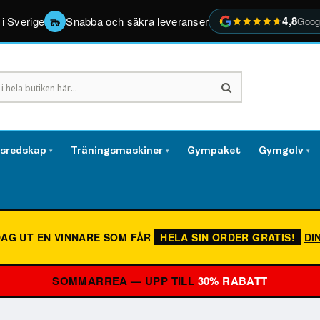
4,8
 i Sverige
Snabba och säkra leveranser
Goog
gsredskap
Träningsmaskiner
Gympaket
Gymgolv
▾
▾
▾
DAG UT EN VINNARE SOM FÅR
HELA SIN ORDER GRATIS!
DI
SOMMARREA — UPP TILL
30% RABATT