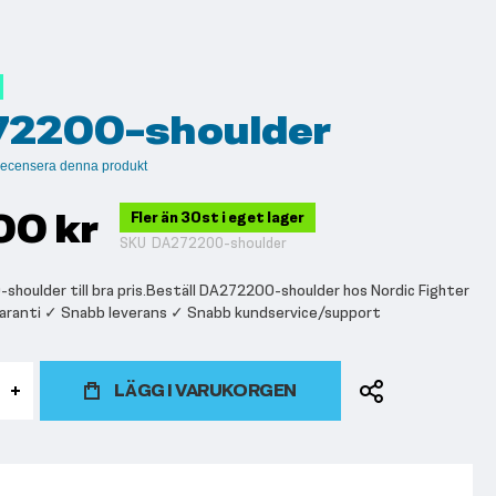
2200-shoulder
t recensera denna produkt
00 kr
Fler än 30st i eget lager
SKU
DA272200-shoulder
houlder till bra pris.Beställ DA272200-shoulder hos Nordic Fighter
sgaranti ✓ Snabb leverans ✓ Snabb kundservice/support
LÄGG I VARUKORGEN