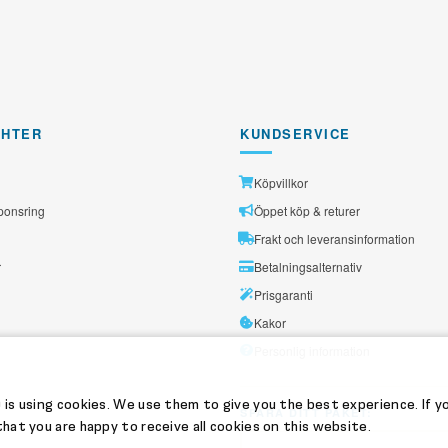
GHTER
KUNDSERVICE
Köpvillkor
ponsring
Öppet köp & returer
Frakt och leveransinformation
r
Betalningsalternativ
Prisgaranti
Kakor
Personlig information
 is using cookies. We use them to give you the best experience. If y
SPÅRA DITT PAKET:
hat you are happy to receive all cookies on this website.