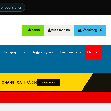
le-recensioner
Kassa
Mitt konto
Varukorg
0
Kampsport
Bygga gym
Kampanjer
Outlet
▾
▾
▾
N CHANS: CA 1 PÅ 30!
LÄS MER