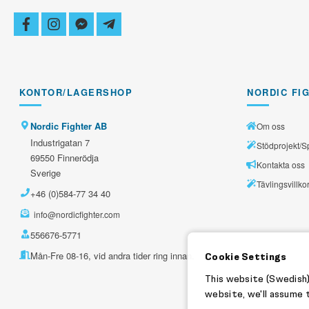
facebook
instagram
facebook-
telegram-
messenger
plane
KONTOR/LAGERSHOP
NORDIC FI
Nordic Fighter AB
Om oss
Industrigatan 7
Stödprojekt/S
69550 Finnerödja
Kontakta oss
Sverige
Tävlingsvillko
+46 (0)584-77 34 40
info@nordicfighter.com
556676-5771
Mån-Fre 08-16, vid andra tider ring innan.
Cookie Settings
This website (Swedish)
website, we'll assume t