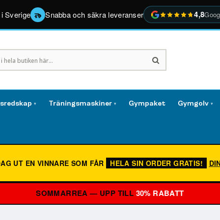
4,8
 i Sverige
Snabba och säkra leveranser
Goog
gsredskap
Träningsmaskiner
Gympaket
Gymgolv
▾
▾
▾
DAG UT EN VINNARE SOM FÅR
HELA SIN ORDER GRATIS!
DI
SOMMARREA — UPP TILL
30% RABATT