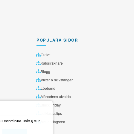
POPULÄRA SIDOR
Outlet
Kaloriräknare
Blogg
Vikter & skivstänger
Löpband
Månadens utvalda
Black Friday
Julklappstips
ou continue using our
Mellandagsrea