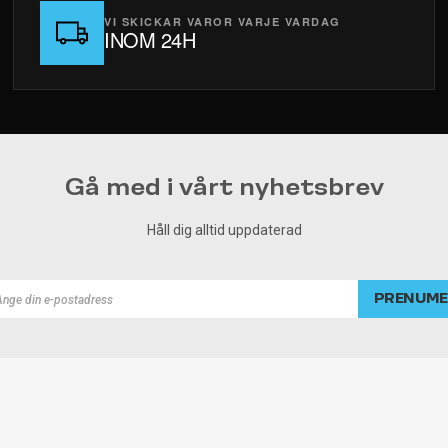
VI SKICKAR VAROR VARJE VARDAG
INOM 24H
Gå med i vårt nyhetsbrev
Håll dig alltid uppdaterad
PRENUME
rad