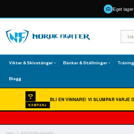
Eget lager
Vikter & Skivstänger
Bänkar & Ställningar
Tränin
▾
▾
Blogg
BLI EN VINNARE!
VI SLUMPAR VARJE 
KAMPANJ
Hem
DA272200-shoulder