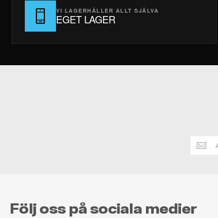
VI LAGERHÅLLER ALLT SJÄLVA
EGET LAGER
Håll
dig
alltid
uppdate
Följ oss på sociala medier