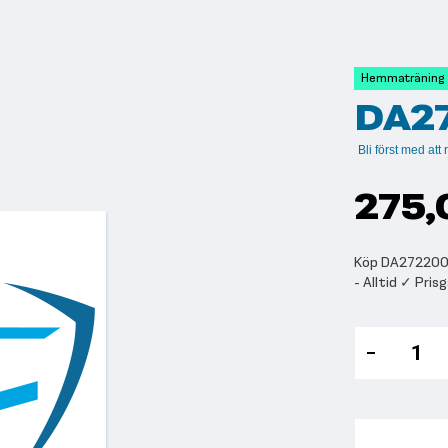
Hemmaträning
DA27
Bli först med at
275,
Köp DA272200-s
- Alltid ✓ Pri