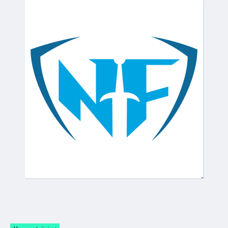
slutet
av
bildgalleriet
Hoppa
till
början
av