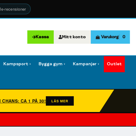
le-recensioner
Kassa
Mitt konto
Varukorg
0
Kampsport
Bygga gym
Kampanjer
Outlet
▾
▾
▾
N CHANS: CA 1 PÅ 30!
LÄS MER