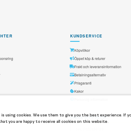
GHTER
KUNDSERVICE
Köpvillkor
ponsring
Öppet köp & returer
Frakt och leveransinformation
r
Betalningsalternativ
Prisgaranti
Kakor
Personlig information
 is using cookies. We use them to give you the best experience. If y
SPÅRA DITT PAKET:
hat you are happy to receive all cookies on this website.