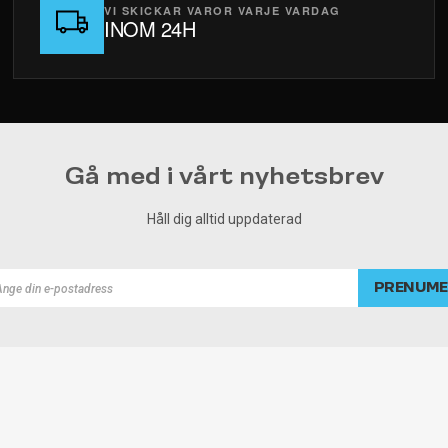
VI SKICKAR VAROR VARJE VARDAG
INOM 24H
Gå med i vårt nyhetsbrev
Håll dig alltid uppdaterad
PRENUME
rad