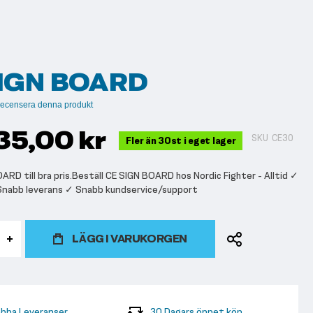
SIGN BOARD
t recensera denna produkt
35,00 kr
SKU
CE30
Fler än 30st i eget lager
ARD till bra pris.Beställ CE SIGN BOARD hos Nordic Fighter - Alltid ✓
 Snabb leverans ✓ Snabb kundservice/support
LÄGG I VARUKORGEN
bba Leveranser
30 Dagars öppet köp