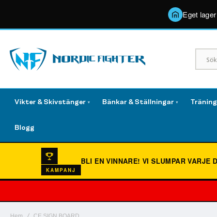
Eget lager
Vikter & Skivstänger
Bänkar & Ställningar
Tränin
▾
▾
Blogg
BLI EN VINNARE!
VI SLUMPAR VARJE 
KAMPANJ
Hem
CE SIGN BOARD