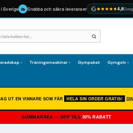
4,8
 i Sverige
Snabba och säkra leveranser
Goog
gsredskap
Träningsmaskiner
Gympaket
Gymgolv
▾
▾
▾
DAG UT EN VINNARE SOM FÅR
HELA SIN ORDER GRATIS!
DI
SOMMARREA — UPP TILL
30% RABATT