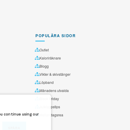
POPULÄRA SIDOR
Outlet
Kaloriräknare
Blogg
Vikter & skivstänger
Löpband
Månadens utvalda
Black Friday
Julklappstips
ou continue using our
Mellandagsrea
SPÅRA