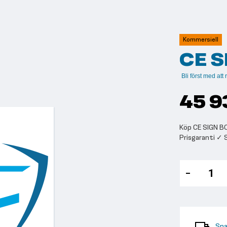
Kommersiell
CE 
Bli först med at
45 9
Köp CE SIGN BO
Prisgaranti ✓
Sna