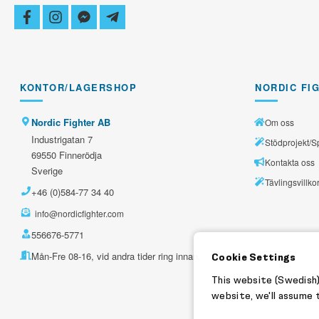
facebook
instagram
facebook-
telegram-
messenger
plane
KONTOR/LAGERSHOP
NORDIC FI
Nordic Fighter AB
Om oss
Industrigatan 7
Stödprojekt/S
69550 Finnerödja
Kontakta oss
Sverige
Tävlingsvillko
+46 (0)584-77 34 40
info@nordicfighter.com
556676-5771
Mån-Fre 08-16, vid andra tider ring innan.
Cookie Settings
This website (Swedish)
website, we'll assume t