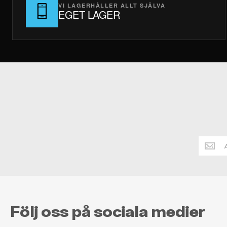
VI LAGERHÅLLER ALLT SJÄLVA
EGET LAGER
Håll
dig
alltid
uppdate
Följ oss på sociala medier