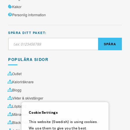
Kakor
Personlig information
SPÅRA DITT PAKET:
SPÅRA
POPULÄRA SIDOR
Outlet
Kaloriräknare
Blogg
Vikter & skivstänger
Löpband
Cookie Settings
Månadens utvalda
This website (Swedish) is using cookies.
Black Friday
We use them to give you the best