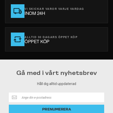
VI SKICKAR VAROR VARJE VARDAG
INOM 24H
ALLTID 30 DAGARS ÖPPET KÖP
ÖPPET KÖP
Gå med i vårt nyhetsbrev
Håll dig alltid uppdaterad
Håll
dig
alltid
PRENUMERERA
uppdaterad