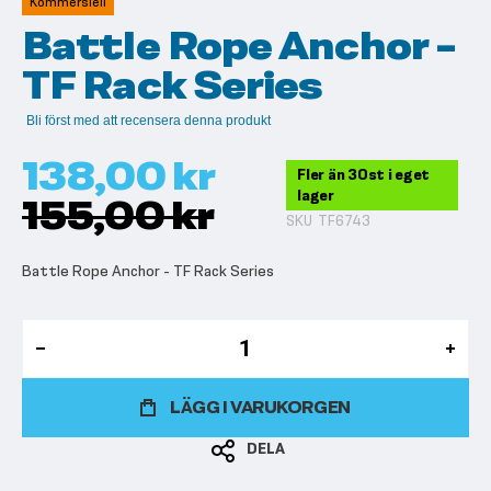
Kommersiell
bildgalleriet
Battle Rope Anchor -
TF Rack Series
Bli först med att recensera denna produkt
138,00 kr
Fler än 30st i eget
lager
155,00 kr
SKU
TF6743
Battle Rope Anchor - TF Rack Series
LÄGG I VARUKORGEN
DELA