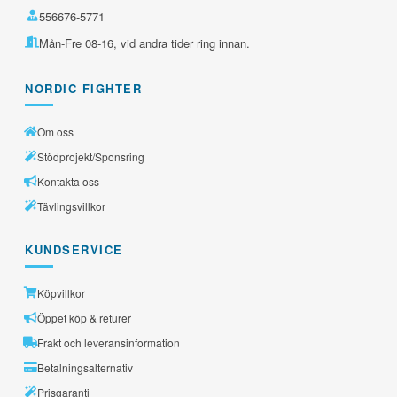
556676-5771
Mån-Fre 08-16, vid andra tider ring innan.
NORDIC FIGHTER
Om oss
Stödprojekt/Sponsring
Kontakta oss
Tävlingsvillkor
KUNDSERVICE
Köpvillkor
Öppet köp & returer
Frakt och leveransinformation
Betalningsalternativ
Prisgaranti