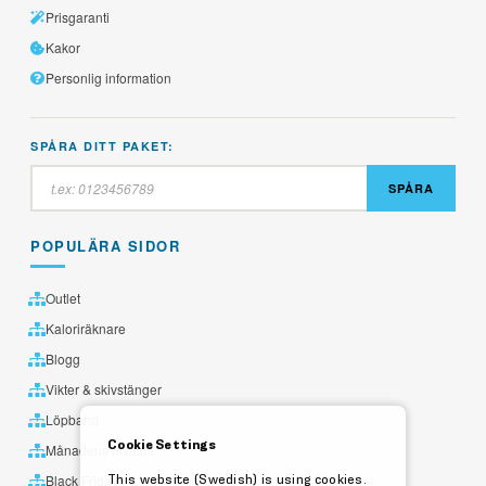
Prisgaranti
Kakor
Personlig information
SPÅRA DITT PAKET:
SPÅRA
POPULÄRA SIDOR
Outlet
Kaloriräknare
Blogg
Vikter & skivstänger
Löpband
Cookie Settings
Månadens utvalda
This website (Swedish) is using cookies.
Black Friday