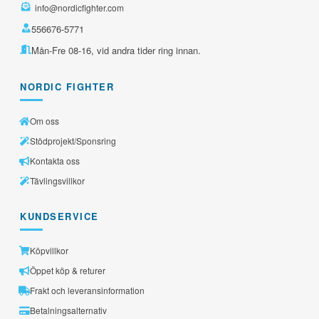
info@nordicfighter.com
556676-5771
Mån-Fre 08-16, vid andra tider ring innan.
NORDIC FIGHTER
Om oss
Stödprojekt/Sponsring
Kontakta oss
Tävlingsvillkor
KUNDSERVICE
Köpvillkor
Öppet köp & returer
Frakt och leveransinformation
Betalningsalternativ