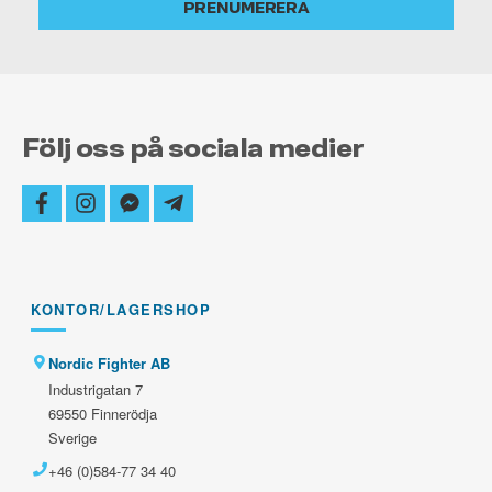
PRENUMERERA
uppdaterad
Följ oss på sociala medier
facebook
instagram
facebook-
telegram-
messenger
plane
KONTOR/LAGERSHOP
Nordic Fighter AB
Industrigatan 7
69550 Finnerödja
Sverige
+46 (0)584-77 34 40