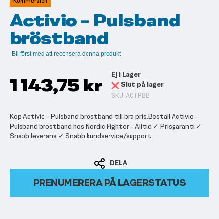
Kommersiell
bildgalleriet
Activio - Pulsband
bröstband
Bli först med att recensera denna produkt
Ej I Lager
1 143,75 kr
Slut på lager
SKU
ACTPBB
Köp Activio - Pulsband bröstband till bra pris.Beställ Activio -
Pulsband bröstband hos Nordic Fighter - Alltid ✓ Prisgaranti ✓
Snabb leverans ✓ Snabb kundservice/support
DELA
PRENUMERERA PÅ LAGERSTATUS