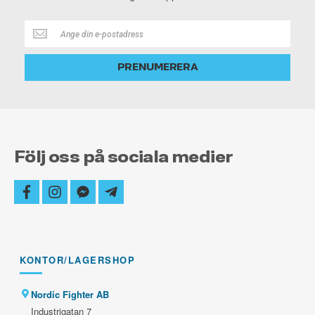
Håll
dig
alltid
PRENUMERERA
uppdaterad
Följ oss på sociala medier
facebook
instagram
facebook-
telegram-
messenger
plane
KONTOR/LAGERSHOP
Nordic Fighter AB
Industrigatan 7