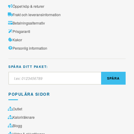
Öppet köp & returer
Frakt och leveransinformation
Betalningsalternativ
Prisgaranti
Kakor
Personlig information
SPÅRA DITT PAKET:
SPÅRA
POPULÄRA SIDOR
Outlet
Kaloriräknare
Blogg
Vikter & skivstänger