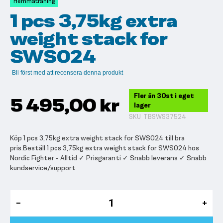
Hemmaträning
bildgalleriet
1 pcs 3,75kg extra
weight stack for
SWS024
Bli först med att recensera denna produkt
Fler än 30st i eget
5 495,00 kr
lager
SKU
TBSWS37524
Köp 1 pcs 3,75kg extra weight stack for SWS024 till bra
pris.Beställ 1 pcs 3,75kg extra weight stack for SWS024 hos
Nordic Fighter - Alltid ✓ Prisgaranti ✓ Snabb leverans ✓ Snabb
kundservice/support