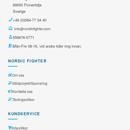
69550 Finnerödja
Sverige
+46 (0)584-77 34 40
info@nordicfighter.com
556676-5771
Mån-Fre 08-16, vid andra tider ring innan.
NORDIC FIGHTER
Om oss
Stödprojekt/Sponsring
Kontakta oss
Tävlingsvillkor
KUNDSERVICE
Köpvillkor