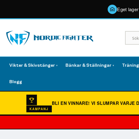
Eget lager
Vikter & Skivstänger
Bänkar & Ställningar
Tränin
▾
▾
Blogg
BLI EN VINNARE!
VI SLUMPAR VARJE 
KAMPANJ