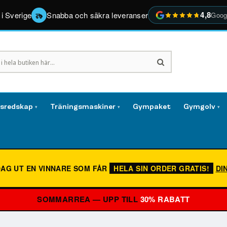
4,8
 i Sverige
Snabba och säkra leveranser
Goog
gsredskap
Träningsmaskiner
Gympaket
Gymgolv
▾
▾
▾
DAG UT EN VINNARE SOM FÅR
HELA SIN ORDER GRATIS!
DI
SOMMARREA — UPP TILL
30% RABATT