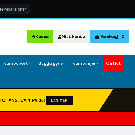
le-recensioner
Kassa
Mitt konto
Varukorg
0
Kampsport
Bygga gym
Kampanjer
Outlet
▾
▾
▾
N CHANS: CA 1 PÅ 30!
LÄS MER