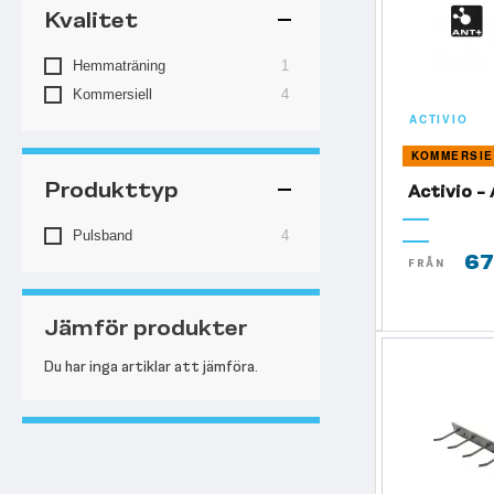
Kvalitet
artikel
Hemmaträning
1
artiklar
Kommersiell
4
ACTIVIO
KOMMERSIE
Produkttyp
Activio 
artiklar
Pulsband
4
67
FRÅN
Jämför produkter
Du har inga artiklar att jämföra.