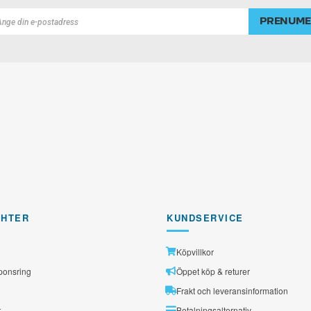
PRENUME
rad
GHTER
KUNDSERVICE
Köpvillkor
ponsring
Öppet köp & returer
Frakt och leveransinformation
r
Betalningsalternativ