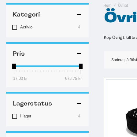
Hem
Övrigt
Övr
Kategori
artiklar
Activio
4
Köp Övrigt till br
Pris
Sortera på
Bäst
17.00 kr
673.75 kr
Lagerstatus
artiklar
I lager
4