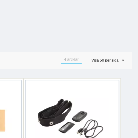
4
artiklar
Visa
50
per sida