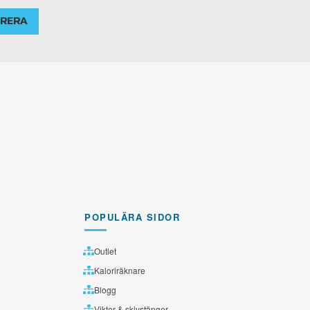
RERA
POPULÄRA SIDOR
Outlet
Kaloriräknare
Blogg
Vikter & skivstänger