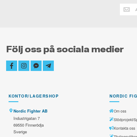
Håll
dig
alltid
uppdate
Följ oss på sociala medier
facebook
instagram
facebook-
telegram-
messenger
plane
KONTOR/LAGERSHOP
NORDIC FI
Nordic Fighter AB
Om oss
Industrigatan 7
Stödprojekt/S
69550 Finnerödja
Kontakta oss
Sverige
Tävlingsvillko