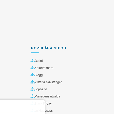
POPULÄRA SIDOR
Outlet
Kaloriräknare
Blogg
Vikter & skivstänger
Löpband
Månadens utvalda
Black Friday
Julklappstips