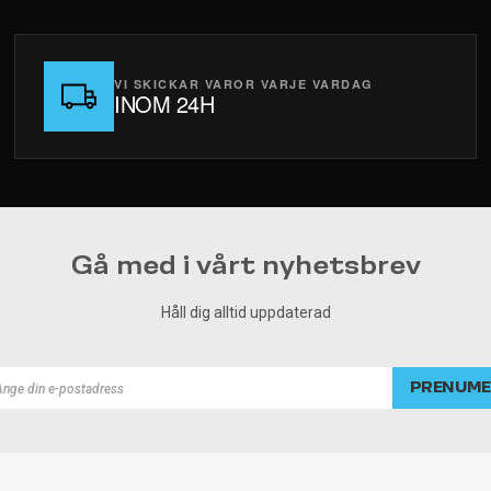
VI SKICKAR VAROR VARJE VARDAG
INOM 24H
Gå med i vårt nyhetsbrev
Håll dig alltid uppdaterad
PRENUME
rad