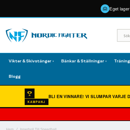
Eget lager
Vikter & Skivstänger
Bänkar & Ställningar
Tränin
▾
▾
Blogg
BLI EN VINNARE!
VI SLUMPAR VARJE 
KAMPANJ
Hem
Innerboll Till Speedball