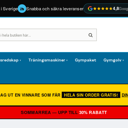
4,8
 i Sverige
Snabba och säkra leveranser
Goog
gsredskap
Träningsmaskiner
Gympaket
Gymgolv
▾
▾
▾
DAG UT EN VINNARE SOM FÅR
HELA SIN ORDER GRATIS!
DI
SOMMARREA — UPP TILL
30% RABATT