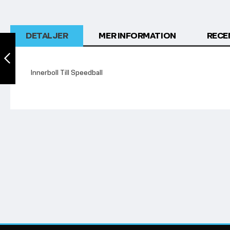
DETALJER
MER INFORMATION
RECE
Speedball svart i
konstläder
Innerboll Till Speedball
Föregående