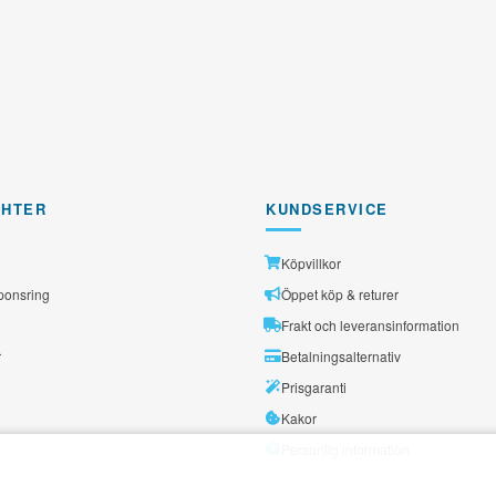
GHTER
KUNDSERVICE
Köpvillkor
ponsring
Öppet köp & returer
Frakt och leveransinformation
r
Betalningsalternativ
Prisgaranti
Kakor
Personlig information