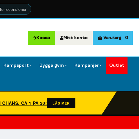
le-recensioner
Kassa
Mitt konto
Varukorg
0
Kampsport
Bygga gym
Kampanjer
Outlet
▾
▾
▾
N CHANS: CA 1 PÅ 30!
LÄS MER