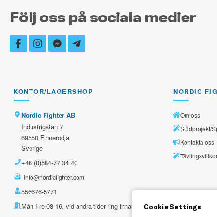
Följ oss på sociala medier
facebook
instagram
facebook-
telegram-
messenger
plane
KONTOR/LAGERSHOP
NORDIC FI
Nordic Fighter AB
Om oss
Industrigatan 7
Stödprojekt/S
69550 Finnerödja
Kontakta oss
Sverige
Tävlingsvillko
+46 (0)584-77 34 40
info@nordicfighter.com
556676-5771
Mån-Fre 08-16, vid andra tider ring innan.
Cookie Settings