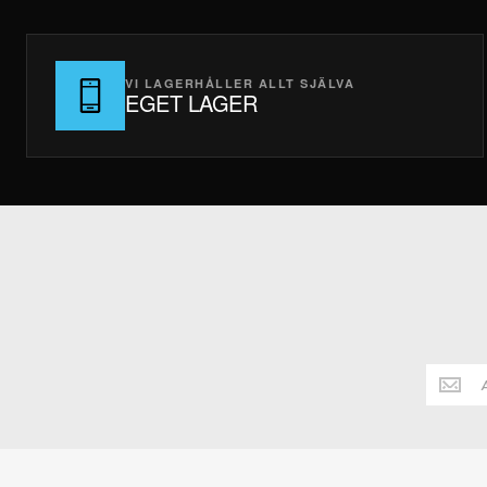
VI LAGERHÅLLER ALLT SJÄLVA
EGET LAGER
Håll
dig
alltid
uppdate