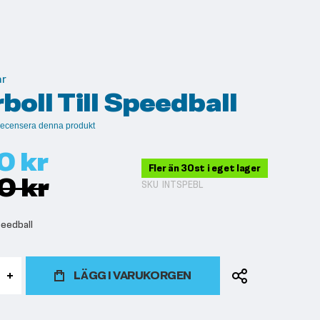
ar
boll Till Speedball
t recensera denna produkt
0 kr
Fler än 30st i eget lager
0 kr
SKU
INTSPEBL
peedball
LÄGG I VARUKORGEN