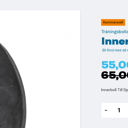
Kommersiell
Träningsboll
Inner
Bli först med at
55,0
65,0
Innerboll Till S