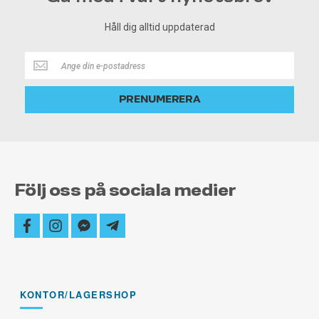
Håll dig alltid uppdaterad
Håll
dig
alltid
PRENUMERERA
uppdaterad
Följ oss på sociala medier
facebook
instagram
facebook-
telegram-
messenger
plane
KONTOR/LAGERSHOP