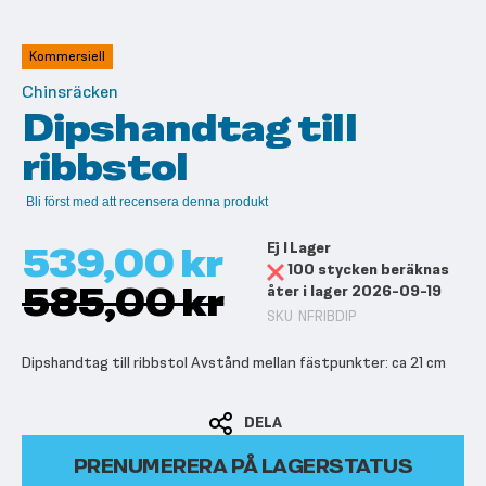
till
början
av
Kommersiell
bildgalleriet
Chinsräcken
Dipshandtag till
ribbstol
Bli först med att recensera denna produkt
539,00 kr
Ej I Lager
100 stycken beräknas
585,00 kr
åter i lager 2026-09-19
SKU
NFRIBDIP
Dipshandtag till ribbstol Avstånd mellan fästpunkter: ca 21 cm
DELA
PRENUMERERA PÅ LAGERSTATUS