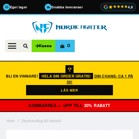
Eget lager
Snabba leveranser
4,8
0
Kassa
BLI EN VINNARE!
HELA SIN ORDER GRATIS!
DIN CHANS: CA 1 PÅ
30!
LÄS MER
SOMMARREA — UPP TILL
30% RABATT
Hem
Dipshandtag till ribbstol
Hoppa
till