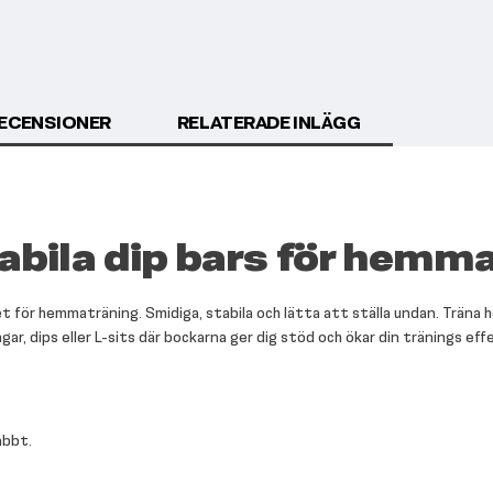
RECENSIONER
RELATERADE INLÄGG
tabila dip bars för hemm
et för hemmaträning. Smidiga, stabila och lätta att ställa undan. Träna
r, dips eller L-sits där bockarna ger dig stöd och ökar din tränings effe
abbt.