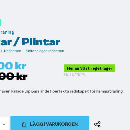
träning
ar / Plintar
1
Recension
Skriv en egen recension
00 kr
Fler än 30st i eget lager
00 kr
SKU
NFBOPL
ar även kallade Dip Bars är det perfekta redskapet för hemmaträning.
LÄGG I VARUKORGEN