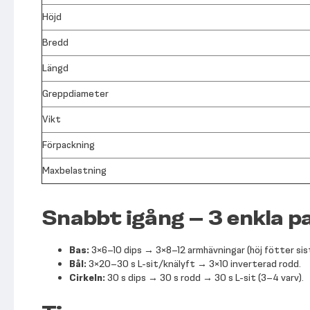
Höjd
Bredd
Längd
Greppdiameter
Vikt
Förpackning
Maxbelastning
Snabbt igång – 3 enkla p
Bas:
3×6–10 dips → 3×8–12 armhävningar (höj fötter sis
Bål:
3×20–30 s L-sit/knälyft → 3×10 inverterad rodd.
Cirkeln:
30 s dips → 30 s rodd → 30 s L-sit (3–4 varv).