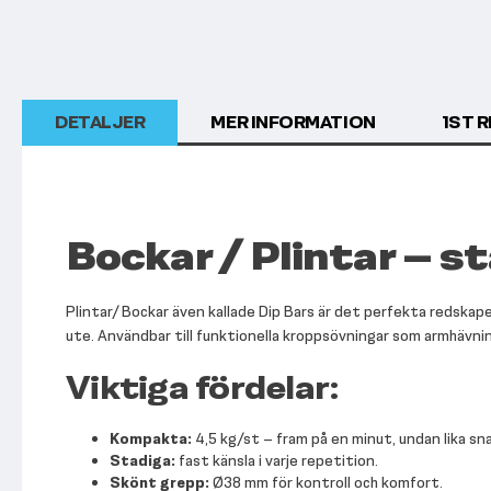
början
av
bildgalleriet
DETALJER
MER INFORMATION
1
ST 
Bockar / Plintar – s
Plintar/ Bockar även kallade Dip Bars är det perfekta redskap
ute. Användbar till funktionella kroppsövningar som armhävninga
Viktiga fördelar:
Kompakta:
4,5 kg/st – fram på en minut, undan lika sn
Stadiga:
fast känsla i varje repetition.
Skönt grepp:
Ø38 mm för kontroll och komfort.