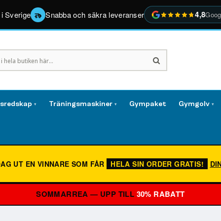
4,8
 i Sverige
Snabba och säkra leveranser
Goog
gsredskap
Träningsmaskiner
Gympaket
Gymgolv
▾
▾
▾
DAG UT EN VINNARE SOM FÅR
HELA SIN ORDER GRATIS!
DI
SOMMARREA — UPP TILL
30% RABATT