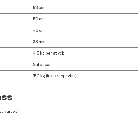
88 cm
50 cm
45 cm
38 mm
4,5 kg per styck
Säljs i par
150 kg (inkl kroppsvikt)
ass
ta varvet).