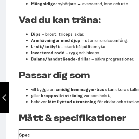
Mångsidiga:
nybörjare → avancerad, inne och ute.
Vad du kan träna:
Dips
– bröst, triceps, axlar.
Armhävningar med djup
– större rörelseomfång.
L-sit/knälyft
– stark bål på liten yta.
Inverterad rodd
– rygg och biceps.
Balans/handstående-drillar
– säkra progressioner.
Passar dig som
NF Parallettes
vill bygga en
smidig hemmagym-bas
utan stora ställni
gillar
kroppsviktsträning
var som helst,
behöver
lättflyttad utrustning
för cirklar och station
Föregående
Mått & specifikationer
Spec