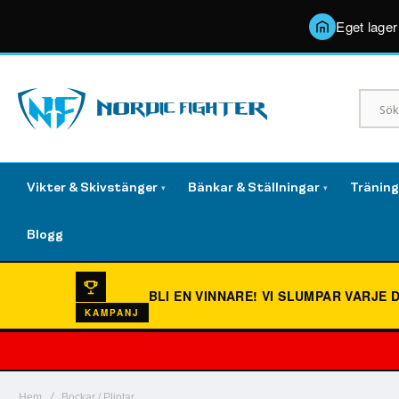
Eget lager
Vikter & Skivstänger
Bänkar & Ställningar
Tränin
▾
▾
Blogg
BLI EN VINNARE!
VI SLUMPAR VARJE 
KAMPANJ
Hem
Bockar / Plintar