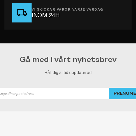
VI SKICKAR VAROR VARJE VARDAG
INOM 24H
Gå med i vårt nyhetsbrev
Håll dig alltid uppdaterad
PRENUME
rad