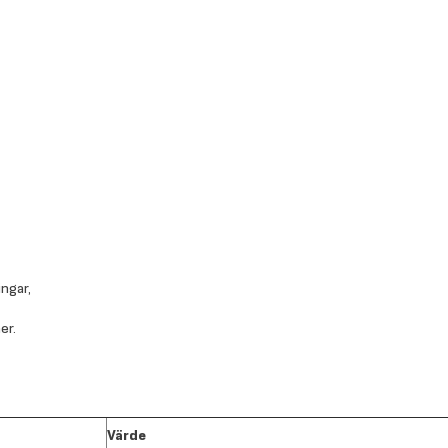
ngar,
er.
Värde