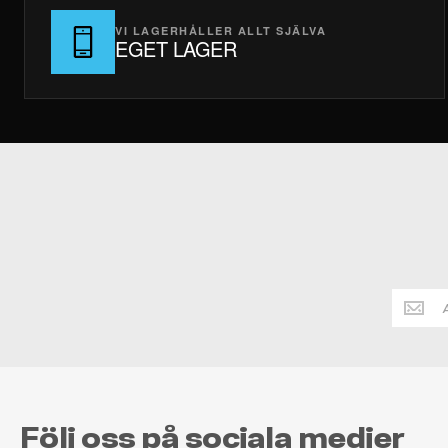
VI LAGERHÅLLER ALLT SJÄLVA
EGET LAGER
Håll
dig
alltid
uppdate
Följ oss på sociala medier