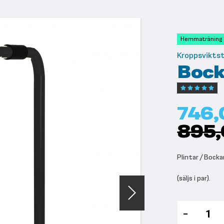
Hemmaträning
Kroppsvikts
Bock
Betyg:
100
100
% of
746,
895,
Plintar / Bock
(säljs i par).