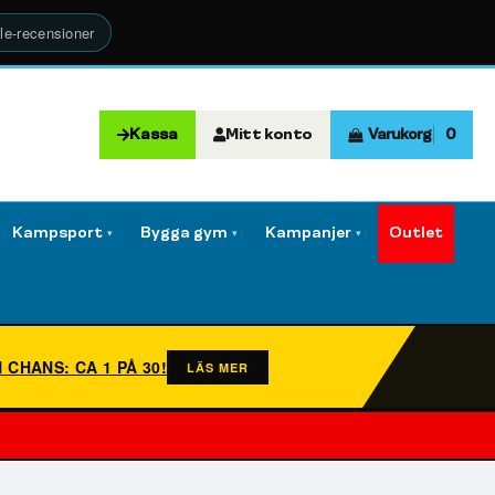
le-recensioner
Kassa
Mitt konto
Varukorg
0
Kampsport
Bygga gym
Kampanjer
Outlet
▾
▾
▾
N CHANS: CA 1 PÅ 30!
LÄS MER