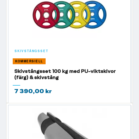
Vill du läsa mer innan du bestämmer dig kan du även gå till vår
skivstångsguide
.
SKIVSTÅNGSSET
KOMMERSIELL
Skivstångsset 100 kg med PU-viktskivor
(färg) & skivstång
7 390,00 kr