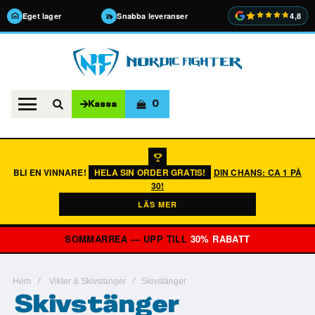
Eget lager
Snabba leveranser
4,8
0
Kassa
BLI EN VINNARE!
HELA SIN ORDER GRATIS!
DIN CHANS: CA 1 PÅ
30!
LÄS MER
SOMMARREA — UPP TILL
30% RABATT
Hem
Vikter & Skivstänger
Skivstänger
Skivstänger