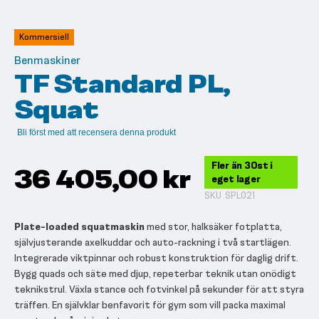
till
början
av
Kommersiell
bildgalleriet
Benmaskiner
TF Standard PL,
Squat
Bli först med att recensera denna produkt
Fler än 30st i
36 405,00 kr
eget lager
SKU
SPL021
Plate-loaded squatmaskin
med stor, halksäker fotplatta,
självjusterande axelkuddar och auto-rackning i två startlägen.
Integrerade viktpinnar och robust konstruktion för daglig drift.
Bygg quads och säte med djup, repeterbar teknik utan onödigt
teknikstrul. Växla stance och fotvinkel på sekunder för att styra
träffen. En självklar benfavorit för gym som vill packa maximal