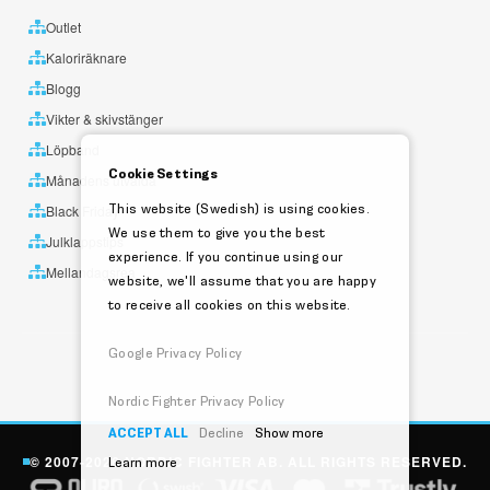
Outlet
Kaloriräknare
Blogg
Vikter & skivstänger
Löpband
Cookie Settings
Månadens utvalda
This website (Swedish) is using cookies.
Black Friday
We use them to give you the best
Julklappstips
experience. If you continue using our
Mellandagsrea
website, we'll assume that you are happy
to receive all cookies on this website.
Google Privacy Policy
Nordic Fighter Privacy Policy
ACCEPT ALL
Decline
Show more
© 2007-2026 NORDIC FIGHTER AB. ALL RIGHTS RESERVED.
Learn more