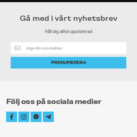
Gå med i vårt nyhetsbrev
Håll dig alltid uppdaterad
Håll
dig
alltid
PRENUMERERA
uppdaterad
Följ oss på sociala medier
facebook
instagram
facebook-
telegram-
messenger
plane