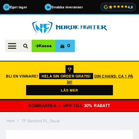
Eget lager
Snabba leveranser
4,8
0
Kassa
BLI EN VINNARE!
HELA SIN ORDER GRATIS!
DIN CHANS: CA 1 PÅ
30!
LÄS MER
SOMMARREA — UPP TILL
30% RABATT
Hem
TF Standard PL, Squat
Hoppa
till