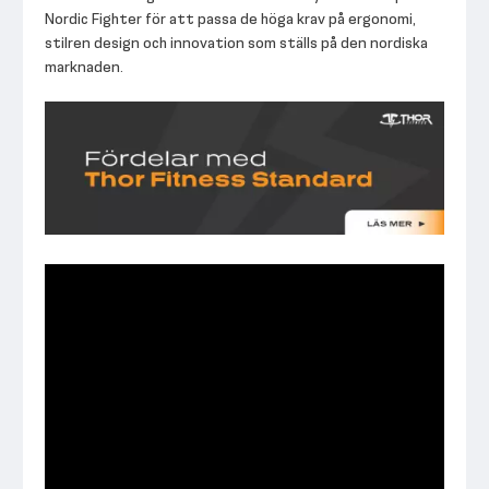
Nordic Fighter för att passa de höga krav på ergonomi,
stilren design och innovation som ställs på den nordiska
marknaden.